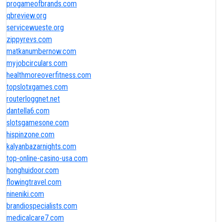
progameofbrands.com
qbreview.org
servicewueste.org
zippyrevs.com
matkanumbernow.com
myjobcirculars.com
healthmoreoverfitness.com
topslotxgames.com
routerloggnet.net
dantella6.com
slotsgamesone.com
hispinzone.com
kalyanbazarnights.com
top-online-casino-usa.com
honghuidoor.com
flowingtravel.com
nineniki.com
brandiospecialists.com
medicalcare7.com