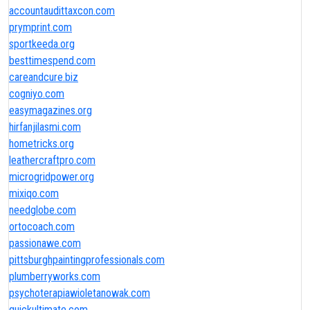
accountaudittaxcon.com
prymprint.com
sportkeeda.org
besttimespend.com
careandcure.biz
cogniyo.com
easymagazines.org
hirfanjilasmi.com
hometricks.org
leathercraftpro.com
microgridpower.org
mixiqo.com
needglobe.com
ortocoach.com
passionawe.com
pittsburghpaintingprofessionals.com
plumberryworks.com
psychoterapiawioletanowak.com
quickultimate.com