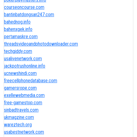
courseoncourse.com
bantinbatdongsan247.com
bahednog.info
bahenxgek.info
pertamaskre.com
threadsvideoandphotodownloader.com
techgiddy.com
usalivenetwork.com
jackpotrushonline.info
ucnewshindi.com
freecellphonedatabase.com
gamersrope.com
exellewebmedia.com
free-gamestop.com
sinbadtravels.com
ukmagzine.com
wareztech.org
usabestnetwork.com