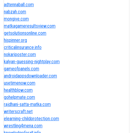
adtennaball.com
nabzah.com
mongive.com
matkagameresultsview.com
getsolutionsonline.com
hispinner.org
criticalinsurance.info
nokariposter.com
kalyan-guessing-nightplay.com
gameofpanels.com
androidappsdownloader.com
usetimenow.com
healthblow.com
gohelpmate.com
rajdhani-satta-matka.com
writerscraft.net
elearning-childprotection.com
wrestling4mena.com
knowledgeforall.info