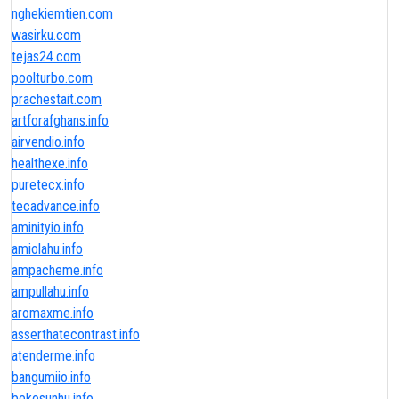
nghekiemtien.com
wasirku.com
tejas24.com
poolturbo.com
prachestait.com
artforafghans.info
airvendio.info
healthexe.info
puretecx.info
tecadvance.info
aminityio.info
amiolahu.info
ampacheme.info
ampullahu.info
aromaxme.info
asserthatecontrast.info
atenderme.info
bangumiio.info
bekosunhu.info