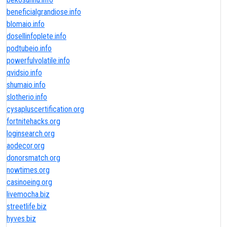
beneficialgrandiose.info
blomaio.info
dosellinfoplete.info
podtubeio.info
powerfulvolatile.info
qvidsio.info
shumaio.info
slotherio.info
cysapluscertification.org
fortnitehacks.org
loginsearch.org
aodecor.org
donorsmatch.org
nowtimes.org
casinoeing.org
livemocha.biz
streetlife.biz
hyves.biz