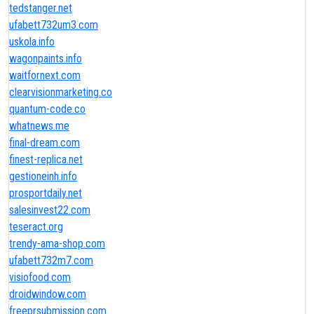
tedstanger.net
ufabett732um3.com
uskola.info
wagonpaints.info
waitfornext.com
clearvisionmarketing.co
quantum-code.co
whatnews.me
final-dream.com
finest-replica.net
gestioneinh.info
prosportdaily.net
salesinvest22.com
teseract.org
trendy-ama-shop.com
ufabett732m7.com
visiofood.com
droidwindow.com
freeprsubmission.com