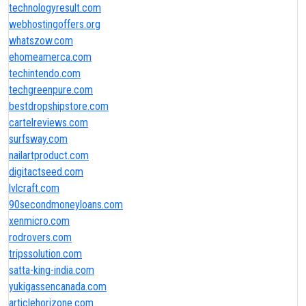
technologyresult.com
webhostingoffers.org
whatszow.com
ehomeamerca.com
techintendo.com
techgreenpure.com
bestdropshipstore.com
cartelreviews.com
surfsway.com
nailartproduct.com
digitactseed.com
lvlcraft.com
90secondmoneyloans.com
xenmicro.com
rodrovers.com
tripssolution.com
satta-king-india.com
yukigassencanada.com
articlehorizone.com