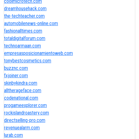
coolmicrotech.com
dreamhousehack.com
the-techteacher.com
automobilenews-online.com
fashionalltimes.com
totaldigitalforum.com
technoarmaan.com
empresasposicionamientoweb.com
tonybestcosmetics.com
buzznc.com
fxjoiner.com
skinbykindra.com
alltherageface.com
codenational.com
progameexplorer.com
rockislandroastery.com
directselling-pro.com
revenuealarm.com
lurab.com