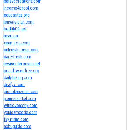
patsyscreations.com
income4proof.com
educaritas.org
lensajelajah.com
betflik09.net
ncaq.org
xenmicro.com
onlineshopera.com
dartyfresh.com
lewisenterprises.net
pcsoftwarefree.org
dailylinking.com
dnafyx.com
giocolenuvole.com
iyouessential.com
withloveamity.com
youlearncode.com
fxyatirim.com
abbuguide.com