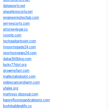
datasports.net
atasehirescortu.net
engineeringtechub.com
jerryescorts.com
attorneylegal.co
voomb.com
techgadgetpoint.com
tvsportsguide24.com
sportsreviews24.com
dubai360blog.com
lucky77slot.org
growmefast.com
mahkotahokislot.com
onlinecancerpharm.com
ufalek.org
mattress-disposal.com
happyflooringandcabinets.com
bodybuildinglife.co