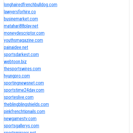
longhairedfrenchbulldog.com
lawyersforhire.co
businemarket.com
matahari88play.net
moneydescriptor.com
youthsmagazine.com
painaidee.net
sportsdarkest.com
webtoon.biz
thesportswires.com
hyungpro.com
sportingnewsnet.com
sportstime24day.com
sporteslive.com
theblingblingshields.com
pinkfrenchtipnails.com
newgamestv.com
sportsgallerys.com
sportsmirrors.net