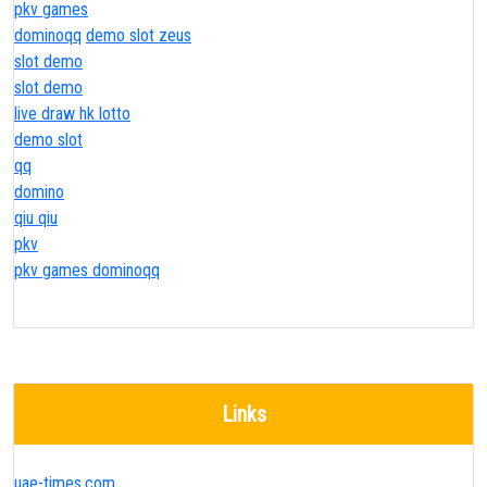
pkv games
dominoqq
demo slot zeus
slot demo
slot demo
live draw hk lotto
demo slot
qq
domino
qiu qiu
pkv
pkv games dominoqq
Links
uae-times.com