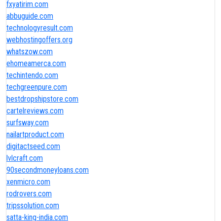
fxyatirim.com
abbuguide.com
technologyresult.com
webhostingoffers.org
whatszow.com
ehomeamerca.com
techintendo.com
techgreenpure.com
bestdropshipstore.com
cartelreviews.com
surfsway.com
nailartproduct.com
digitactseed.com
lvlcraft.com
90secondmoneyloans.com
xenmicro.com
rodrovers.com
tripssolution.com
satta-king-india.com