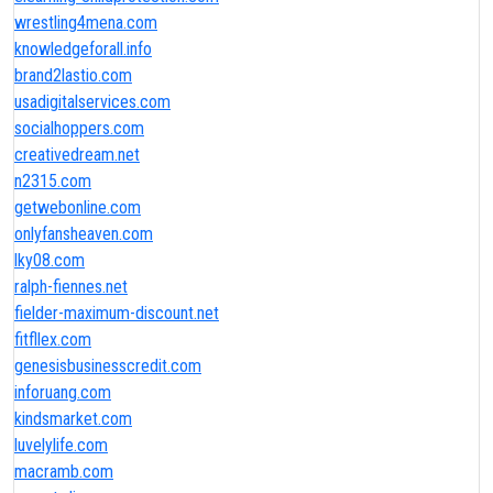
wrestling4mena.com
knowledgeforall.info
brand2lastio.com
usadigitalservices.com
socialhoppers.com
creativedream.net
n2315.com
getwebonline.com
onlyfansheaven.com
lky08.com
ralph-fiennes.net
fielder-maximum-discount.net
fitfllex.com
genesisbusinesscredit.com
inforuang.com
kindsmarket.com
luvelylife.com
macramb.com