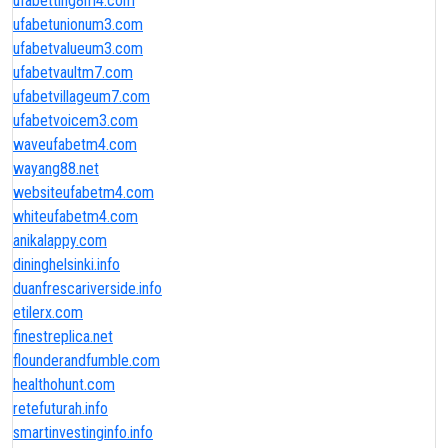
ufabetting8m4.com
ufabetunionum3.com
ufabetvalueum3.com
ufabetvaultm7.com
ufabetvillageum7.com
ufabetvoicem3.com
waveufabetm4.com
wayang88.net
websiteufabetm4.com
whiteufabetm4.com
anikalappy.com
dininghelsinki.info
duanfrescariverside.info
etilerx.com
finestreplica.net
flounderandfumble.com
healthohunt.com
retefuturah.info
smartinvestinginfo.info