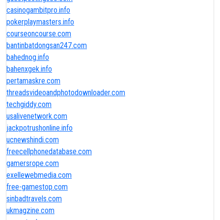
casinogambitpro.info
pokerplaymasters.info
courseoncourse.com
bantinbatdongsan247.com
bahednog.info
bahenxgek.info
pertamaskre.com
threadsvideoandphotodownloader.com
techgiddy.com
usalivenetwork.com
jackpotrushonline.info
ucnewshindi.com
freecellphonedatabase.com
gamersrope.com
exellewebmedia.com
free-gamestop.com
sinbadtravels.com
ukmagzine.com