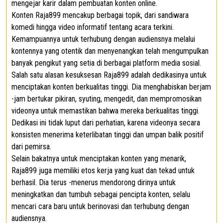
mengejar karir dalam pembuatan konten online.
Konten Raja899 mencakup berbagai topik, dari sandiwara
komedi hingga video informatif tentang acara terkini.
Kemampuannya untuk terhubung dengan audiensnya melalui
kontennya yang otentik dan menyenangkan telah mengumpulkan
banyak pengikut yang setia di berbagai platform media sosial.
Salah satu alasan kesuksesan Raja899 adalah dedikasinya untuk
menciptakan konten berkualitas tinggi. Dia menghabiskan berjam
-jam bertukar pikiran, syuting, mengedit, dan mempromosikan
videonya untuk memastikan bahwa mereka berkualitas tinggi.
Dedikasi ini tidak luput dari perhatian, karena videonya secara
konsisten menerima keterlibatan tinggi dan umpan balik positif
dari pemirsa.
Selain bakatnya untuk menciptakan konten yang menarik,
Raja899 juga memiliki etos kerja yang kuat dan tekad untuk
berhasil. Dia terus -menerus mendorong dirinya untuk
meningkatkan dan tumbuh sebagai pencipta konten, selalu
mencari cara baru untuk berinovasi dan terhubung dengan
audiensnya.