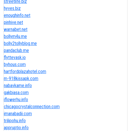
streetlife.biz
hyves.biz
enoughinfo.net
pinhive.net
warnabet.net
bollym4u.me
bolly2tollyblog.me
pandaclub.me
flyttevask.io
byhous.com
hartfordplazahotel.com
m-918kissapk.com
nabavkame.info
gakbiasa.com
iflowerhu.info
chicagocrystalconnection.com
imanabadii.com
trilipohu.info
appruptio.info