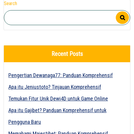
Search
Recent Posts
Pengertian Dewanaga77: Panduan Komprehensif
Apa itu Jeniustoto? Tinjauan Komprehensif
Temukan Fitur Unik Dewi4D untuk Game Online
Apa itu Gajibet? Panduan Komprehensif untuk
Pengguna Baru
Memahami Majestibet: Panduan Komprehensif