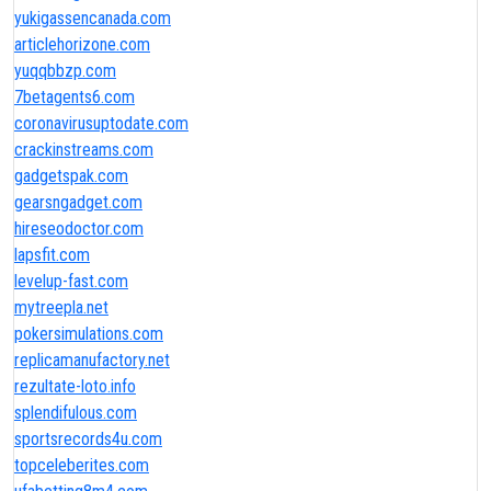
yukigassencanada.com
articlehorizone.com
yuqqbbzp.com
7betagents6.com
coronavirusuptodate.com
crackinstreams.com
gadgetspak.com
gearsngadget.com
hireseodoctor.com
lapsfit.com
levelup-fast.com
mytreepla.net
pokersimulations.com
replicamanufactory.net
rezultate-loto.info
splendifulous.com
sportsrecords4u.com
topceleberites.com