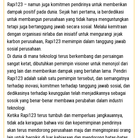
Rapi123 – namun juga komitmen pendirinya untuk memberikan
dampak positif pada dunia. Sejak hari pertama, ia berdedikasi
untuk membangun perusahaan yang tidak hanya menguntungkan
tetapi juga bertanggung jawab secara sosial. Melalui kemitraan
dengan organisasi nirlaba dan inisiatif untuk mengurangi jejak
karbon perusahaan, Rapi123 memimpin dalam tanggung jawab
sosial perusahaan.
Di dunia di mana teknologi terus berkembang dan persaingan
sangat ketat, dibutuhkan pemimpin visioner untuk menonjol dari
yang lain dan memberikan dampak yang bertahan lama. Pendiri
Rapi123 adalah salah satu pemimpin tersebut, dan semangatnya
terhadap inovasi, komitmen terhadap tanggung jawab sosial, dan
dedikasinya terhadap keunggulan telah menjadikannya sebagai
sosok yang benar-benar membawa perubahan dalam industri
teknologi.
Ketika Rapi123 terus tumbuh dan memperluas jangkauannya,
tidak ada keraguan bahwa visi dan kepemimpinan pendirinya
akan terus mendorong perusahaan maju dan menginspirasi orang
lain untuk berpikir di luar kebiasaan dan mendorong batas-batas