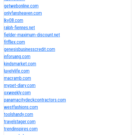
getwebonline.com
onlyfansheaven.com
lky08.com
ralph-fiennes.net
fielder-maximum-discount.net
fitfllex.com
genesisbusinesscredit.com
inforuang.com
kindsmarket.com
luvelylife.com
macramb.com
mypet-diary.com
oxweekly.com
panamacitydeckcontractors.com
westfashions.com
toolshandy.com
travelstager.com
trendinspires.com