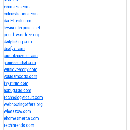
xenmicro.com
onlineshopera.com
dartyfresh.com
lewisenterprises.net
pcsoftwarefree.org
dailylinking.com
dnafyx.com
giocolenuvole.com
iyouessential.com
withloveamity.com
youlearncode.com
fxyatirim.com
abbuguide.com
technologyresult.com
webhostingoffers.org
whatszow.com
ehomeamerca.com
techintendo.com