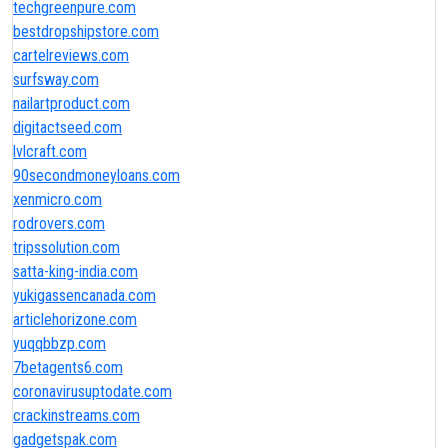
techgreenpure.com
bestdropshipstore.com
cartelreviews.com
surfsway.com
nailartproduct.com
digitactseed.com
lvlcraft.com
90secondmoneyloans.com
xenmicro.com
rodrovers.com
tripssolution.com
satta-king-india.com
yukigassencanada.com
articlehorizone.com
yuqqbbzp.com
7betagents6.com
coronavirusuptodate.com
crackinstreams.com
gadgetspak.com