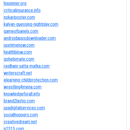
hispinner.org
criticalinsurance.info
nokariposter.com
kalyan-guessing-nightplay.com
gameofpanels.com
androidappsdownloader.com
usetimenow.com
healthblow.com
gohelpmate.com
rajdhani-satta-matka.com
writerscraft.net
elearning-childprotection.com
wrestling4mena.com
knowledgeforall.info
brand2lastio.com
usadigitalservices.com
socialhoppers.com
creativedream.net
n2315.com