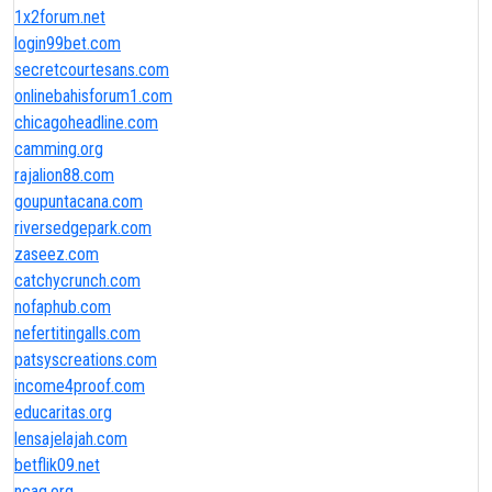
1x2forum.net
login99bet.com
secretcourtesans.com
onlinebahisforum1.com
chicagoheadline.com
camming.org
rajalion88.com
goupuntacana.com
riversedgepark.com
zaseez.com
catchycrunch.com
nofaphub.com
nefertitingalls.com
patsyscreations.com
income4proof.com
educaritas.org
lensajelajah.com
betflik09.net
ncaq.org