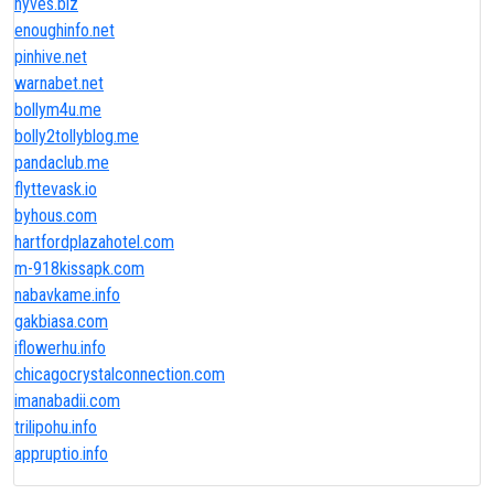
hyves.biz
enoughinfo.net
pinhive.net
warnabet.net
bollym4u.me
bolly2tollyblog.me
pandaclub.me
flyttevask.io
byhous.com
hartfordplazahotel.com
m-918kissapk.com
nabavkame.info
gakbiasa.com
iflowerhu.info
chicagocrystalconnection.com
imanabadii.com
trilipohu.info
appruptio.info