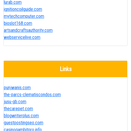
lurab.com
ignitioncoilguide.com
mytechcomputer.com
bioslot168.com
artsandcraftsauthority.com
webservicelive.com
Links
punjwanis.com
the-parcs-clematiscondos.com
jusu-gb.com
thecarepet.com
blogwriterplus.com
guestpostingseo.com
casinogambitpro.info