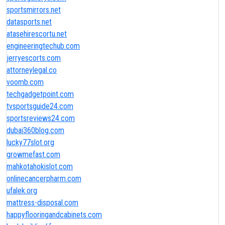
sportsmirrors.net
datasports.net
atasehirescortu.net
engineeringtechub.com
jerryescorts.com
attorneylegal.co
voomb.com
techgadgetpoint.com
tvsportsguide24.com
sportsreviews24.com
dubai360blog.com
lucky77slot.org
growmefast.com
mahkotahokislot.com
onlinecancerpharm.com
ufalek.org
mattress-disposal.com
happyflooringandcabinets.com