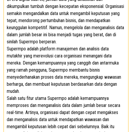
dikumpulkan tumbuh dengan kecepatan eksponensial. Organisasi
semakin mengandalkan data untuk mengambil keputusan yang
tepat, mendorong pertumbuhan bisnis, dan mendapatkan
keunggulan kompetitif. Namun, mengelola dan menganalisis data
dalam jumlah besar ini bisa menjadi tugas yang berat, dan di
sinilah Supermpo berperan.
Supermpo adalah platform manajemen dan analisis data
mutakhir yang merevolusi cara organisasi menangani data
mereka. Dengan kemampuannya yang canggih dan antarmuka
yang ramah pengguna, Supermpo membantu bisnis
menyederhanakan proses data mereka, mengungkap wawasan
berharga, dan membuat keputusan berdasarkan data dengan
mudah.
Salah satu fitur utama Supermpo adalah kemampuannya
memproses dan menganalisis data dalam jumlah besar secara
real-time. Artinya, organisasi dapat dengan cepat mengakses
dan menganalisis data untuk mendapatkan wawasan dan
mengambil keputusan lebih cepat dari sebelumnya. Baik itu