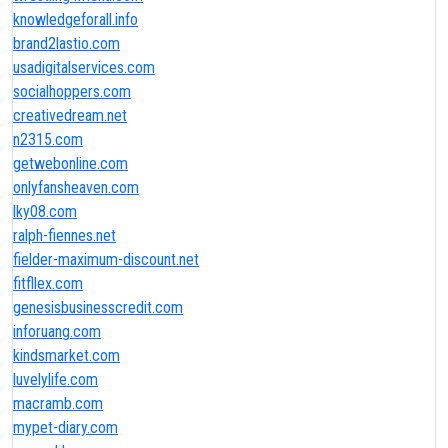
knowledgeforall.info
brand2lastio.com
usadigitalservices.com
socialhoppers.com
creativedream.net
n2315.com
getwebonline.com
onlyfansheaven.com
lky08.com
ralph-fiennes.net
fielder-maximum-discount.net
fitfllex.com
genesisbusinesscredit.com
inforuang.com
kindsmarket.com
luvelylife.com
macramb.com
mypet-diary.com