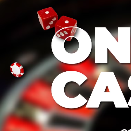
Skip
to
content