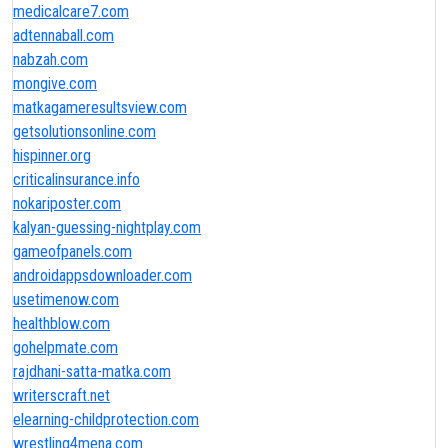
medicalcare7.com
adtennaball.com
nabzah.com
mongive.com
matkagameresultsview.com
getsolutionsonline.com
hispinner.org
criticalinsurance.info
nokariposter.com
kalyan-guessing-nightplay.com
gameofpanels.com
androidappsdownloader.com
usetimenow.com
healthblow.com
gohelpmate.com
rajdhani-satta-matka.com
writerscraft.net
elearning-childprotection.com
wrestling4mena.com