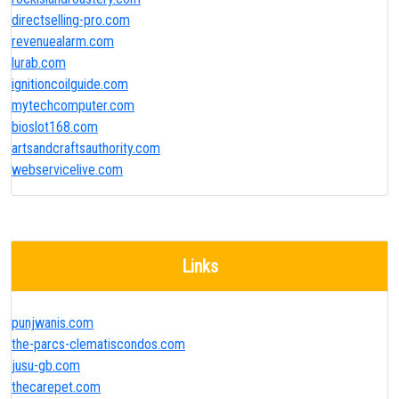
directselling-pro.com
revenuealarm.com
lurab.com
ignitioncoilguide.com
mytechcomputer.com
bioslot168.com
artsandcraftsauthority.com
webservicelive.com
Links
punjwanis.com
the-parcs-clematiscondos.com
jusu-gb.com
thecarepet.com