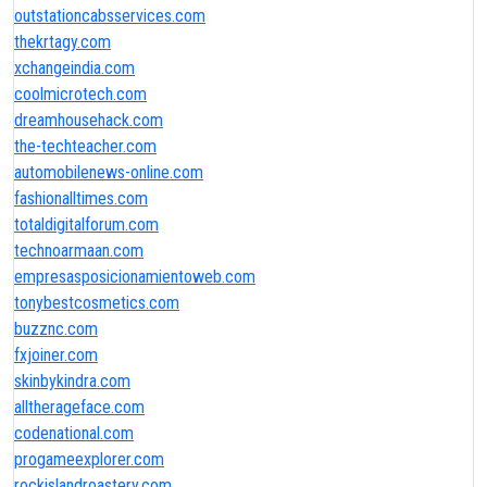
outstationcabsservices.com
thekrtagy.com
xchangeindia.com
coolmicrotech.com
dreamhousehack.com
the-techteacher.com
automobilenews-online.com
fashionalltimes.com
totaldigitalforum.com
technoarmaan.com
empresasposicionamientoweb.com
tonybestcosmetics.com
buzznc.com
fxjoiner.com
skinbykindra.com
alltherageface.com
codenational.com
progameexplorer.com
rockislandroastery.com