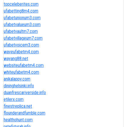
topceleberites.com
ufabetting8m4.com
ufabetunionum3.com
ufabetvalueum3.com
ufabetvaultm7.com
ufabetvillageum7.com
ufabetvoicem3.com
waveufabetm4.com
wayang88.net
websiteufabetm4.com
whiteufabetm4.com
anikalappy.com
dininghelsinki.info
duanfrescariverside.info
etilerx.com
finestreplica.net
flounderandfumble.com
healthohunt.com
retefuturah.info