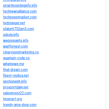
smartinvestinginfo.info
technewsalliance.com
technonetmarket.com
tedstanger.net
ufabett732um3.com
uskola.info
wagonpaints.info
waitfornext.com
clearvisionmarketing.co
quantum-code.co
whatnews.me
final-dream.com
finest-replica.net
gestioneinh.info
prosportdaily.net
salesinvest22.com
teseract.org
trendy-ama-shop.com