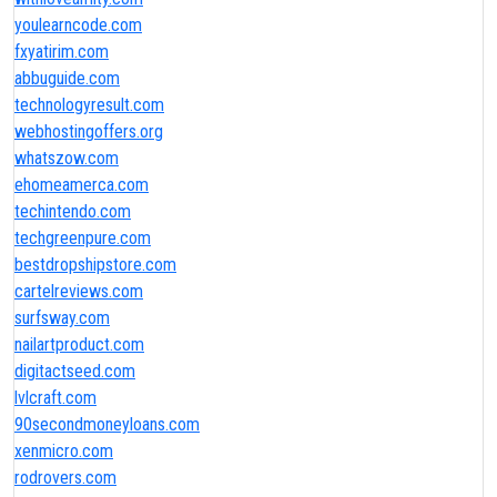
youlearncode.com
fxyatirim.com
abbuguide.com
technologyresult.com
webhostingoffers.org
whatszow.com
ehomeamerca.com
techintendo.com
techgreenpure.com
bestdropshipstore.com
cartelreviews.com
surfsway.com
nailartproduct.com
digitactseed.com
lvlcraft.com
90secondmoneyloans.com
xenmicro.com
rodrovers.com