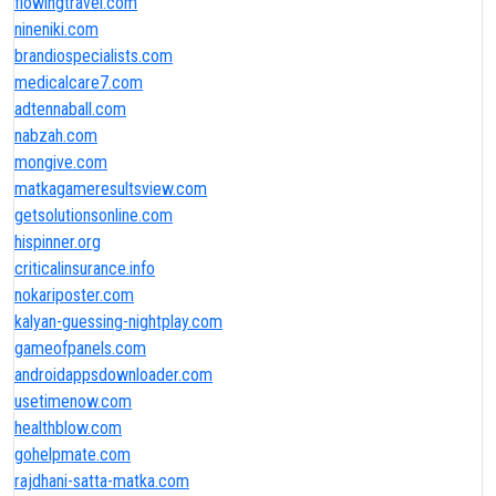
flowingtravel.com
nineniki.com
brandiospecialists.com
medicalcare7.com
adtennaball.com
nabzah.com
mongive.com
matkagameresultsview.com
getsolutionsonline.com
hispinner.org
criticalinsurance.info
nokariposter.com
kalyan-guessing-nightplay.com
gameofpanels.com
androidappsdownloader.com
usetimenow.com
healthblow.com
gohelpmate.com
rajdhani-satta-matka.com