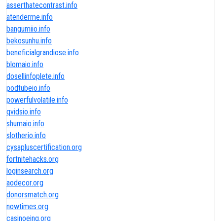
asserthatecontrast.info
atenderme.info
bangumiio.info
bekosunhu.info
beneficialgrandiose.info
blomaio.info
dosellinfoplete.info
podtubeio.info
powerfulvolatile.info
qvidsio.info
shumaio.info
slotherio.info
cysapluscertification.org
fortnitehacks.org
loginsearch.org
aodecor.org
donorsmatch.org
nowtimes.org
casinoeing.org