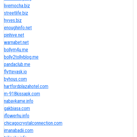
livemocha.biz
streetlife.biz
hyves.biz
enoughinfo.net
pinhive.net
warnabet.net
bollym4u.me
bolly2tollyblog.me
pandaclub.me
flyttevask.io
byhous.com
hartfordplazahotel.com
m-918kissapk.com
nabavkame.info
gakbiasa.com
iflowerhu.info
chicagocrystalconnection.com
imanabadii.com