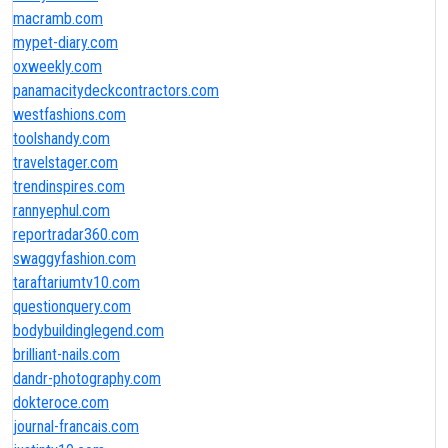
macramb.com
mypet-diary.com
oxweekly.com
panamacitydeckcontractors.com
westfashions.com
toolshandy.com
travelstager.com
trendinspires.com
rannyephul.com
reportradar360.com
swaggyfashion.com
taraftariumtv10.com
questionquery.com
bodybuildinglegend.com
brilliant-nails.com
dandr-photography.com
dokteroce.com
journal-francais.com