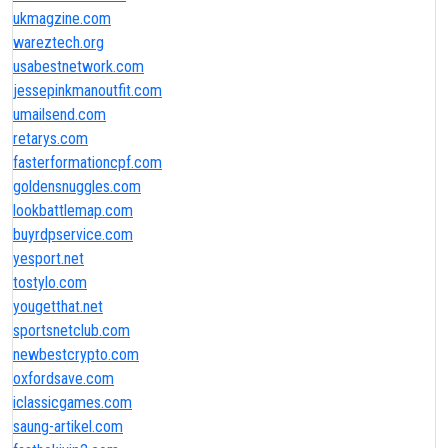
ukmagzine.com
wareztech.org
usabestnetwork.com
jessepinkmanoutfit.com
umailsend.com
retarys.com
fasterformationcpf.com
goldensnuggles.com
lookbattlemap.com
buyrdpservice.com
yesport.net
tostylo.com
yougetthat.net
sportsnetclub.com
newbestcrypto.com
oxfordsave.com
iclassicgames.com
saung-artikel.com