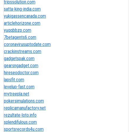
tripssolution.com
satta-king-india.com
yukigassencanada.com
articlehorizone.com
yuqqbbzp.com
7betagents6.com
coronavirusuptodate.com
crackinstreams.com
gadgetspak.com
gearsngadget.com
hireseodoctor.com
lapsfit.com
levelup-fast.com
mytreepla.net
pokersimulations.com
replicamanufactory.net
rezultate-loto.info
splendifulous.com
sportsrecords4u.com