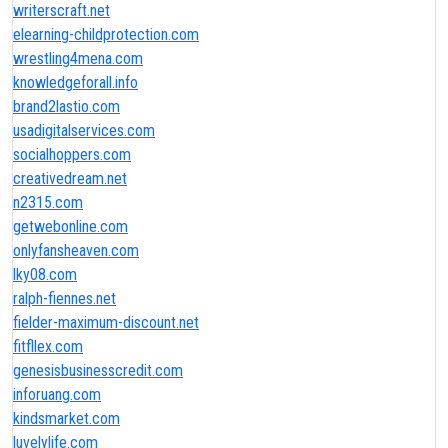
writerscraft.net
elearning-childprotection.com
wrestling4mena.com
knowledgeforall.info
brand2lastio.com
usadigitalservices.com
socialhoppers.com
creativedream.net
n2315.com
getwebonline.com
onlyfansheaven.com
lky08.com
ralph-fiennes.net
fielder-maximum-discount.net
fitfllex.com
genesisbusinesscredit.com
inforuang.com
kindsmarket.com
luvelylife.com