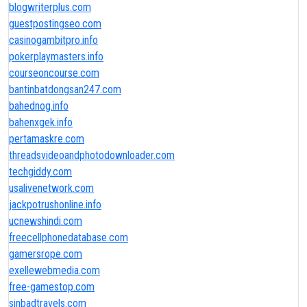
blogwriterplus.com
guestpostingseo.com
casinogambitpro.info
pokerplaymasters.info
courseoncourse.com
bantinbatdongsan247.com
bahednog.info
bahenxgek.info
pertamaskre.com
threadsvideoandphotodownloader.com
techgiddy.com
usalivenetwork.com
jackpotrushonline.info
ucnewshindi.com
freecellphonedatabase.com
gamersrope.com
exellewebmedia.com
free-gamestop.com
sinbadtravels.com