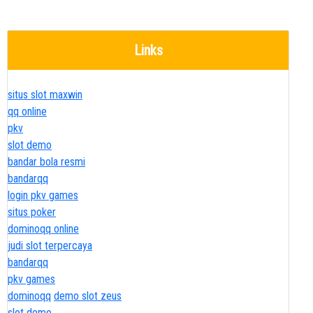
Links
situs slot maxwin
qq online
pkv
slot demo
bandar bola resmi
bandarqq
login pkv games
situs poker
dominoqq online
judi slot terpercaya
bandarqq
pkv games
dominoqq
demo slot zeus
slot demo