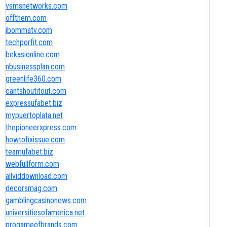
vsmsnetworks.com
offthem.com
ibommatv.com
techporfit.com
bekasionline.com
nbusinessplan.com
greenlife360.com
cantshoutitout.com
expressufabet.biz
mypuertoplata.net
thepioneerxpress.com
howtofixissue.com
teamufabet.biz
webfullform.com
allviddownload.com
decorsmag.com
gamblingcasinonews.com
universitiesofamerica.net
progameofbrands.com