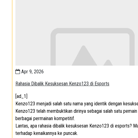
Apr 9, 2026
Rahasia Dibalik Kesuksesan Kenzo123 di Esports
[ad_1]
Kenzo123 menjadi salah satu nama yang identik dengan kesuksesa
Kenzo123 telah membuktikan dirinya sebagai salah satu pemain t
berbagai permainan kompetitif.
Lantas, apa rahasia dibalik kesuksesan Kenzo123 di esports? Mari
terhadap kenaikannya ke puncak.