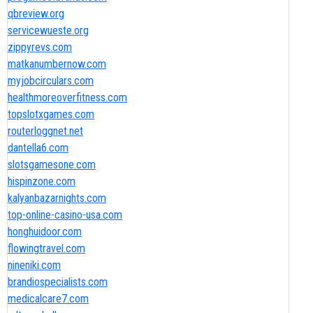
qbreview.org
servicewueste.org
zippyrevs.com
matkanumbernow.com
myjobcirculars.com
healthmoreoverfitness.com
topslotxgames.com
routerloggnet.net
dantella6.com
slotsgamesone.com
hispinzone.com
kalyanbazarnights.com
top-online-casino-usa.com
honghuidoor.com
flowingtravel.com
nineniki.com
brandiospecialists.com
medicalcare7.com