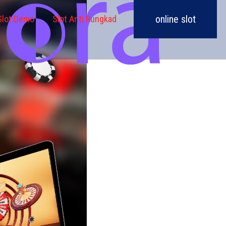
online slot
Slot Demo
Slot Anti Rungkad