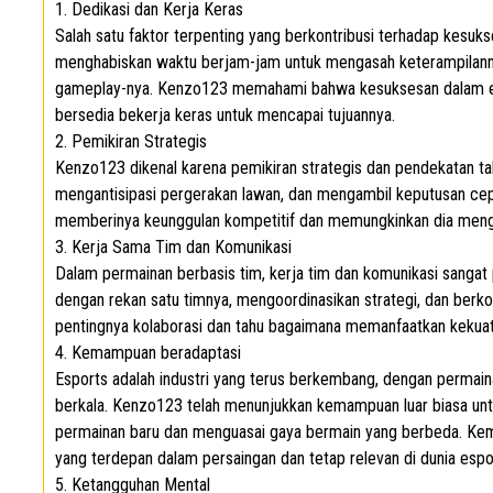
1. Dedikasi dan Kerja Keras
Salah satu faktor terpenting yang berkontribusi terhadap kesuk
menghabiskan waktu berjam-jam untuk mengasah keterampilannya
gameplay-nya. Kenzo123 memahami bahwa kesuksesan dalam es
bersedia bekerja keras untuk mencapai tujuannya.
2. Pemikiran Strategis
Kenzo123 dikenal karena pemikiran strategis dan pendekatan t
mengantisipasi pergerakan lawan, dan mengambil keputusan cepa
memberinya keunggulan kompetitif dan memungkinkan dia mengaka
3. Kerja Sama Tim dan Komunikasi
Dalam permainan berbasis tim, kerja tim dan komunikasi sangat
dengan rekan satu timnya, mengoordinasikan strategi, dan ber
pentingnya kolaborasi dan tahu bagaimana memanfaatkan kekua
4. Kemampuan beradaptasi
Esports adalah industri yang terus berkembang, dengan permain
berkala. Kenzo123 telah menunjukkan kemampuan luar biasa unt
permainan baru dan menguasai gaya bermain yang berbeda. Ke
yang terdepan dalam persaingan dan tetap relevan di dunia espo
5. Ketangguhan Mental