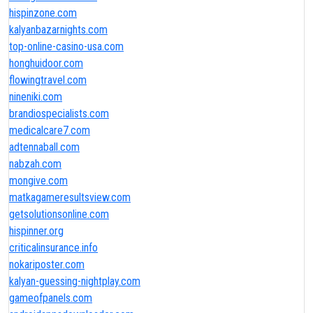
hispinzone.com
kalyanbazarnights.com
top-online-casino-usa.com
honghuidoor.com
flowingtravel.com
nineniki.com
brandiospecialists.com
medicalcare7.com
adtennaball.com
nabzah.com
mongive.com
matkagameresultsview.com
getsolutionsonline.com
hispinner.org
criticalinsurance.info
nokariposter.com
kalyan-guessing-nightplay.com
gameofpanels.com