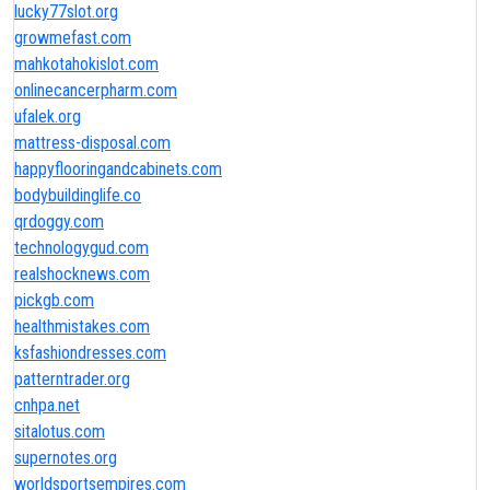
lucky77slot.org
growmefast.com
mahkotahokislot.com
onlinecancerpharm.com
ufalek.org
mattress-disposal.com
happyflooringandcabinets.com
bodybuildinglife.co
qrdoggy.com
technologygud.com
realshocknews.com
pickgb.com
healthmistakes.com
ksfashiondresses.com
patterntrader.org
cnhpa.net
sitalotus.com
supernotes.org
worldsportsempires.com