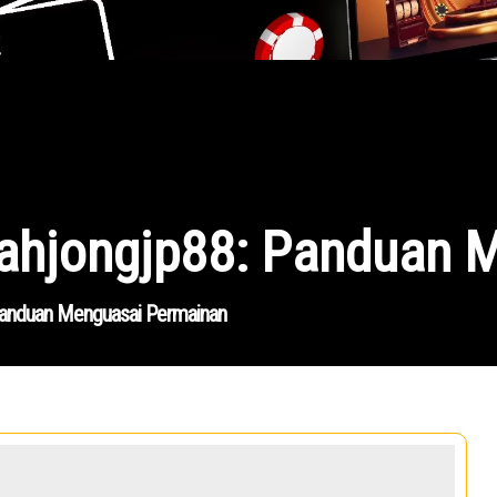
hjongjp88: Panduan M
anduan Menguasai Permainan