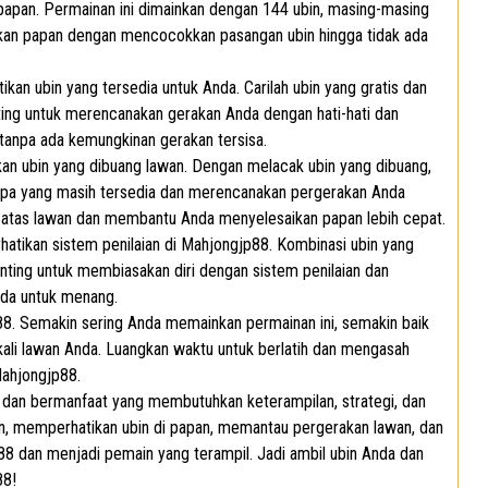
pan. Permainan ini dimainkan dengan 144 ubin, masing-masing
hkan papan dengan mencocokkan pasangan ubin hingga tidak ada
an ubin yang tersedia untuk Anda. Carilah ubin yang gratis dan
ting untuk merencanakan gerakan Anda dengan hati-hati dan
tanpa ada kemungkinan gerakan tersisa.
an ubin yang dibuang lawan. Dengan melacak ubin yang dibuang,
 apa yang masih tersedia dan merencanakan pergerakan Anda
s atas lawan dan membantu Anda menyelesaikan papan lebih cepat.
hatikan sistem penilaian di Mahjongjp88. Kombinasi ubin yang
ting untuk membiasakan diri dengan sistem penilaian dan
nda untuk menang.
88. Semakin sering Anda memainkan permainan ini, semakin baik
li lawan Anda. Luangkan waktu untuk berlatih dan mengasah
Mahjongjp88.
dan bermanfaat yang membutuhkan keterampilan, strategi, dan
n, memperhatikan ubin di papan, memantau pergerakan lawan, dan
88 dan menjadi pemain yang terampil. Jadi ambil ubin Anda dan
88!