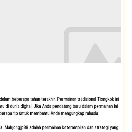
Search
lam beberapa tahun terakhir. Permainan tradisional Tiongkok ini
u di dunia digital. Jika Anda pendatang baru dalam permainan ini
 beberapa tip untuk membantu Anda mengungkap rahasia
a. Mahjongjp88 adalah permainan keterampilan dan strategi yang