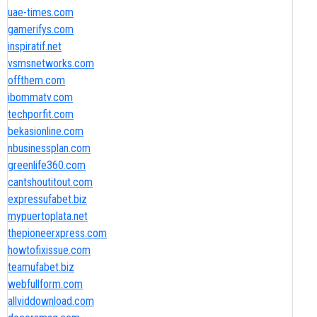
uae-times.com
gamerifys.com
inspiratif.net
vsmsnetworks.com
offthem.com
ibommatv.com
techporfit.com
bekasionline.com
nbusinessplan.com
greenlife360.com
cantshoutitout.com
expressufabet.biz
mypuertoplata.net
thepioneerxpress.com
howtofixissue.com
teamufabet.biz
webfullform.com
allviddownload.com