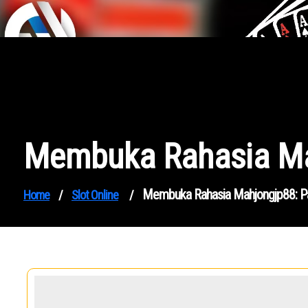
Membuka Rahasia Ma
Membuka Rahasia Mahjongjp88: P
Home
/
Slot Online
/