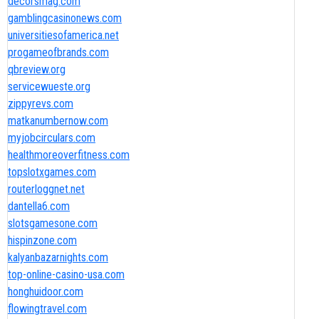
decorsmag.com
gamblingcasinonews.com
universitiesofamerica.net
progameofbrands.com
qbreview.org
servicewueste.org
zippyrevs.com
matkanumbernow.com
myjobcirculars.com
healthmoreoverfitness.com
topslotxgames.com
routerloggnet.net
dantella6.com
slotsgamesone.com
hispinzone.com
kalyanbazarnights.com
top-online-casino-usa.com
honghuidoor.com
flowingtravel.com