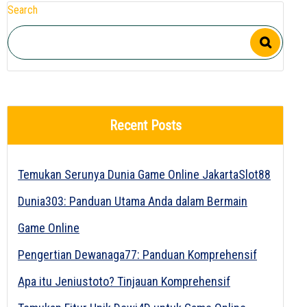
Search
Recent Posts
Temukan Serunya Dunia Game Online JakartaSlot88
Dunia303: Panduan Utama Anda dalam Bermain
Game Online
Pengertian Dewanaga77: Panduan Komprehensif
Apa itu Jeniustoto? Tinjauan Komprehensif