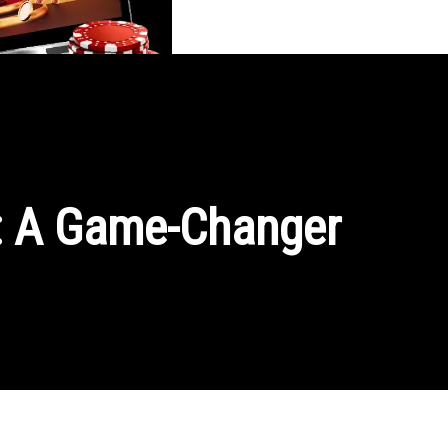
5: A Game-Changer