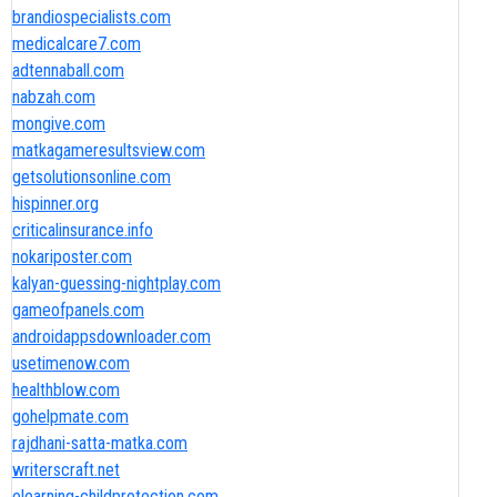
brandiospecialists.com
medicalcare7.com
adtennaball.com
nabzah.com
mongive.com
matkagameresultsview.com
getsolutionsonline.com
hispinner.org
criticalinsurance.info
nokariposter.com
kalyan-guessing-nightplay.com
gameofpanels.com
androidappsdownloader.com
usetimenow.com
healthblow.com
gohelpmate.com
rajdhani-satta-matka.com
writerscraft.net
elearning-childprotection.com