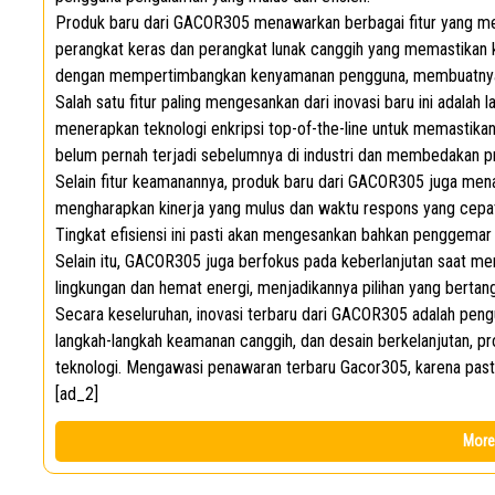
Produk baru dari GACOR305 menawarkan berbagai fitur yang mem
perangkat keras dan perangkat lunak canggih yang memastikan ki
dengan mempertimbangkan kenyamanan pengguna, membuatnya 
Salah satu fitur paling mengesankan dari inovasi baru ini adala
menerapkan teknologi enkripsi top-of-the-line untuk memastikan
belum pernah terjadi sebelumnya di industri dan membedakan pr
Selain fitur keamanannya, produk baru dari GACOR305 juga m
mengharapkan kinerja yang mulus dan waktu respons yang cepat
Tingkat efisiensi ini pasti akan mengesankan bahkan penggemar 
Selain itu, GACOR305 juga berfokus pada keberlanjutan saat mer
lingkungan dan hemat energi, menjadikannya pilihan yang berta
Secara keseluruhan, inovasi terbaru dari GACOR305 adalah pengub
langkah-langkah keamanan canggih, dan desain berkelanjutan, pro
teknologi. Mengawasi penawaran terbaru Gacor305, karena pasti
[ad_2]
More