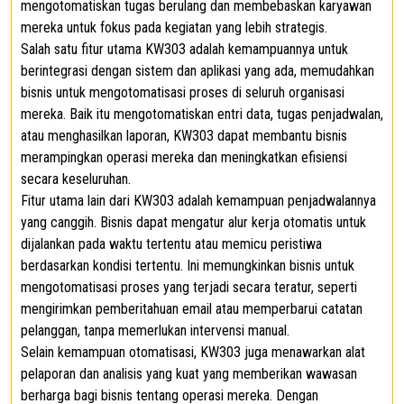
mengotomatiskan tugas berulang dan membebaskan karyawan
mereka untuk fokus pada kegiatan yang lebih strategis.
Salah satu fitur utama KW303 adalah kemampuannya untuk
berintegrasi dengan sistem dan aplikasi yang ada, memudahkan
bisnis untuk mengotomatisasi proses di seluruh organisasi
mereka. Baik itu mengotomatiskan entri data, tugas penjadwalan,
atau menghasilkan laporan, KW303 dapat membantu bisnis
merampingkan operasi mereka dan meningkatkan efisiensi
secara keseluruhan.
Fitur utama lain dari KW303 adalah kemampuan penjadwalannya
yang canggih. Bisnis dapat mengatur alur kerja otomatis untuk
dijalankan pada waktu tertentu atau memicu peristiwa
berdasarkan kondisi tertentu. Ini memungkinkan bisnis untuk
mengotomatisasi proses yang terjadi secara teratur, seperti
mengirimkan pemberitahuan email atau memperbarui catatan
pelanggan, tanpa memerlukan intervensi manual.
Selain kemampuan otomatisasi, KW303 juga menawarkan alat
pelaporan dan analisis yang kuat yang memberikan wawasan
berharga bagi bisnis tentang operasi mereka. Dengan