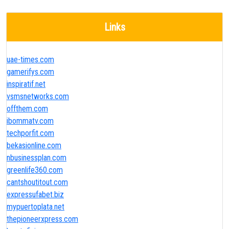
Links
uae-times.com
gamerifys.com
inspiratif.net
vsmsnetworks.com
offthem.com
ibommatv.com
techporfit.com
bekasionline.com
nbusinessplan.com
greenlife360.com
cantshoutitout.com
expressufabet.biz
mypuertoplata.net
thepioneerxpress.com