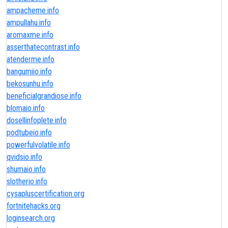
ampacheme.info
ampullahu.info
aromaxme.info
asserthatecontrast.info
atenderme.info
bangumiio.info
bekosunhu.info
beneficialgrandiose.info
blomaio.info
dosellinfoplete.info
podtubeio.info
powerfulvolatile.info
qvidsio.info
shumaio.info
slotherio.info
cysapluscertification.org
fortnitehacks.org
loginsearch.org