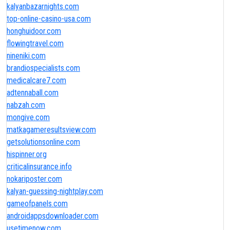
kalyanbazarnights.com
top-online-casino-usa.com
honghuidoor.com
flowingtravel.com
nineniki.com
brandiospecialists.com
medicalcare7.com
adtennaball.com
nabzah.com
mongive.com
matkagameresultsview.com
getsolutionsonline.com
hispinner.org
criticalinsurance.info
nokariposter.com
kalyan-guessing-nightplay.com
gameofpanels.com
androidappsdownloader.com
usetimenow.com