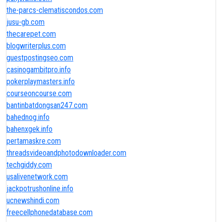
the-parcs-clematiscondos.com
jusu-gb.com
thecarepet.com
blogwriterplus.com
guestpostingseo.com
casinogambitpro.info
pokerplaymasters.info
courseoncourse.com
bantinbatdongsan247.com
bahednog.info
bahenxgek.info
pertamaskre.com
threadsvideoandphotodownloader.com
techgiddy.com
usalivenetwork.com
jackpotrushonline.info
ucnewshindi.com
freecellphonedatabase.com