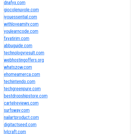
dnafyx.com
giocolenuvole.com
iyouessential.com
withloveamity.com
youlearncode.com
fxyatirim.com
abbuguide.com
technologyresult.com
webhostingoffers.org
whatszow.com
ehomeamerca.com
techintendo.com
techgreenpure.com
bestdropshipstore.com
cartelreviews.com
surfsway.com
nailartproduct.com
digitactseed.com
lvlcraft.com