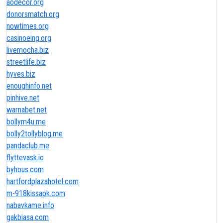
aodecor.org
donorsmatch.org
nowtimes.org
casinoeing.org
livemocha.biz
streetlife.biz
hyves.biz
enoughinfo.net
pinhive.net
warnabet.net
bollym4u.me
bolly2tollyblog.me
pandaclub.me
flyttevask.io
byhous.com
hartfordplazahotel.com
m-918kissapk.com
nabavkame.info
gakbiasa.com