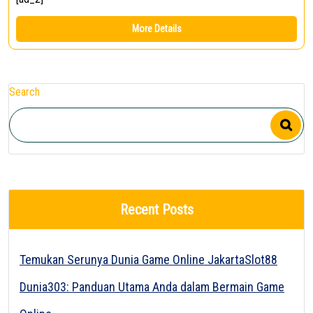
More Details
Search
Recent Posts
Temukan Serunya Dunia Game Online JakartaSlot88
Dunia303: Panduan Utama Anda dalam Bermain Game