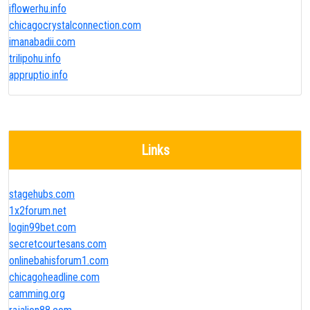
iflowerhu.info
chicagocrystalconnection.com
imanabadii.com
trilipohu.info
appruptio.info
Links
stagehubs.com
1x2forum.net
login99bet.com
secretcourtesans.com
onlinebahisforum1.com
chicagoheadline.com
camming.org