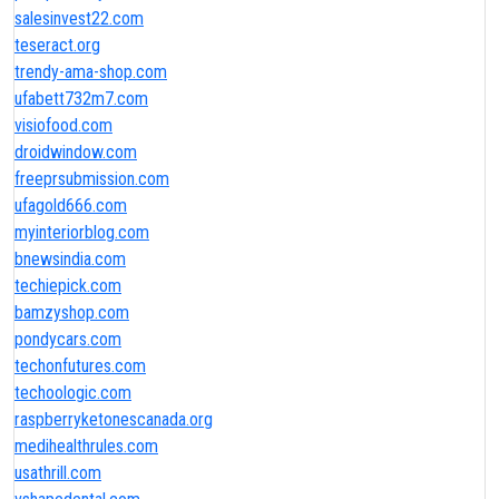
salesinvest22.com
teseract.org
trendy-ama-shop.com
ufabett732m7.com
visiofood.com
droidwindow.com
freeprsubmission.com
ufagold666.com
myinteriorblog.com
bnewsindia.com
techiepick.com
bamzyshop.com
pondycars.com
techonfutures.com
techoologic.com
raspberryketonescanada.org
medihealthrules.com
usathrill.com