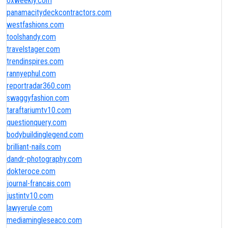
oxweekly.com
panamacitydeckcontractors.com
westfashions.com
toolshandy.com
travelstager.com
trendinspires.com
rannyephul.com
reportradar360.com
swaggyfashion.com
taraftariumtv10.com
questionquery.com
bodybuildinglegend.com
brilliant-nails.com
dandr-photography.com
dokteroce.com
journal-francais.com
justintv10.com
lawyerule.com
mediamingleseaco.com