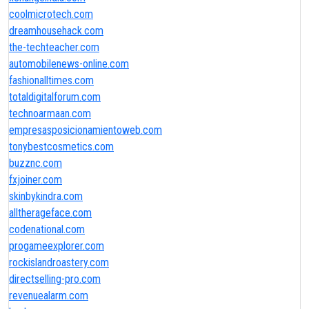
coolmicrotech.com
dreamhousehack.com
the-techteacher.com
automobilenews-online.com
fashionalltimes.com
totaldigitalforum.com
technoarmaan.com
empresasposicionamientoweb.com
tonybestcosmetics.com
buzznc.com
fxjoiner.com
skinbykindra.com
alltherageface.com
codenational.com
progameexplorer.com
rockislandroastery.com
directselling-pro.com
revenuealarm.com