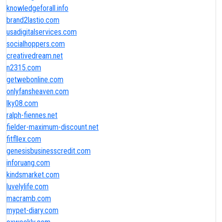
knowledgeforall.info
brand2lastio.com
usadigitalservices.com
socialhoppers.com
creativedream.net
n2315.com
getwebonline.com
onlyfansheaven.com
lky08.com
ralph-fiennes.net
fielder-maximum-discount.net
fitfllex.com
genesisbusinesscredit.com
inforuang.com
kindsmarket.com
luvelylife.com
macramb.com
mypet-diary.com