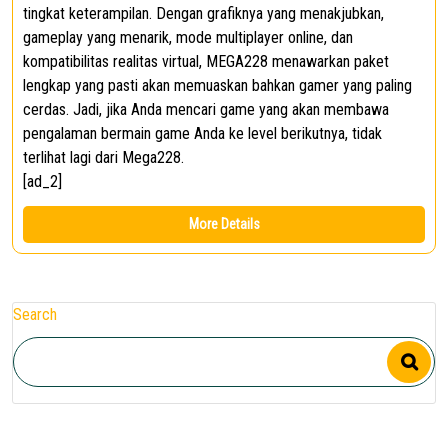
tingkat keterampilan. Dengan grafiknya yang menakjubkan,
gameplay yang menarik, mode multiplayer online, dan
kompatibilitas realitas virtual, MEGA228 menawarkan paket
lengkap yang pasti akan memuaskan bahkan gamer yang paling
cerdas. Jadi, jika Anda mencari game yang akan membawa
pengalaman bermain game Anda ke level berikutnya, tidak
terlihat lagi dari Mega228.
[ad_2]
More Details
Search