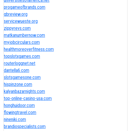
universitiesofamerica.net
progameofbrands.com
qbreview.org
servicewueste.org
zippyrevs.com
matkanumbernow.com
myjobcirculars.com
healthmoreoverfitness.com
topslotxgames.com
routerloggnet.net
dantella6.com
slotsgamesone.com
hispinzone.com
kalyanbazarnights.com
top-online-casino-usa.com
honghuidoor.com
flowingtravel.com
nineniki.com
brandiospecialists.com