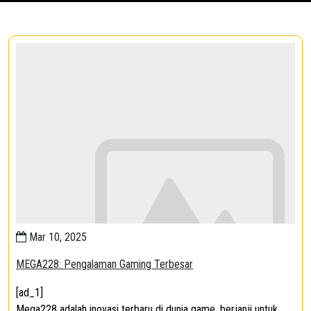
Mar 10, 2025
MEGA228: Pengalaman Gaming Terbesar
[ad_1]
Mega228 adalah inovasi terbaru di dunia game, berjanji untuk