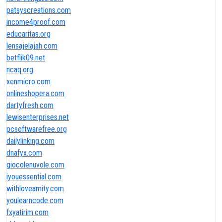
patsyscreations.com
income4proof.com
educaritas.org
lensajelajah.com
betflik09.net
ncaq.org
xenmicro.com
onlineshopera.com
dartyfresh.com
lewisenterprises.net
pcsoftwarefree.org
dailylinking.com
dnafyx.com
giocolenuvole.com
iyouessential.com
withloveamity.com
youlearncode.com
fxyatirim.com