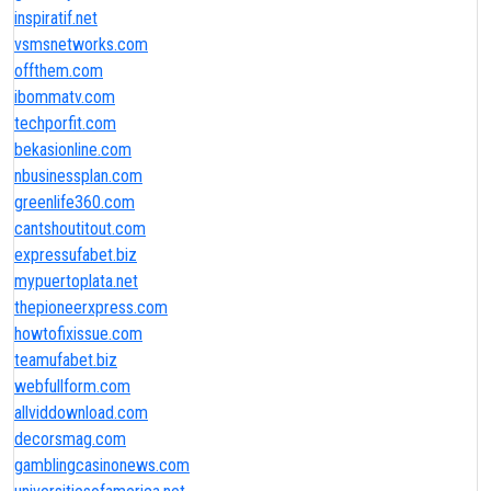
inspiratif.net
vsmsnetworks.com
offthem.com
ibommatv.com
techporfit.com
bekasionline.com
nbusinessplan.com
greenlife360.com
cantshoutitout.com
expressufabet.biz
mypuertoplata.net
thepioneerxpress.com
howtofixissue.com
teamufabet.biz
webfullform.com
allviddownload.com
decorsmag.com
gamblingcasinonews.com