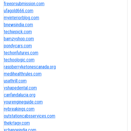
freeprsubmission.com
ufagold666.com
myinteriorblog.com
bnewsindia.com
techiepick.com
bamzyshop.com
pondycars.com
techonfutures.com
techoologic.com
raspberryketonescanada.org
medihealthrules.com
usathrill.com
vshapedental.com
canfandalucia.org
yourengineguide.com
nybreakings.com
outstationcabsservices.com
thekrtagy.com
xchangeindia.com