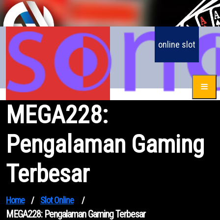
online slot
MEGA228:
Dapatkan pengalaman bermain
bebas risiko dengan slot anti
rungkat PG Soft malam ini.
Pengalaman Gaming
Pilih slot gacor ber-RTP tinggi
untuk kemenangan optimal.
Terbesar
Home
/
Slot Online
/
MEGA228: Pengalaman Gaming Terbesar