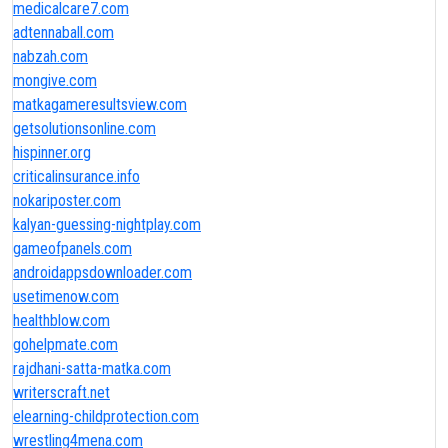
medicalcare7.com
adtennaball.com
nabzah.com
mongive.com
matkagameresultsview.com
getsolutionsonline.com
hispinner.org
criticalinsurance.info
nokariposter.com
kalyan-guessing-nightplay.com
gameofpanels.com
androidappsdownloader.com
usetimenow.com
healthblow.com
gohelpmate.com
rajdhani-satta-matka.com
writerscraft.net
elearning-childprotection.com
wrestling4mena.com