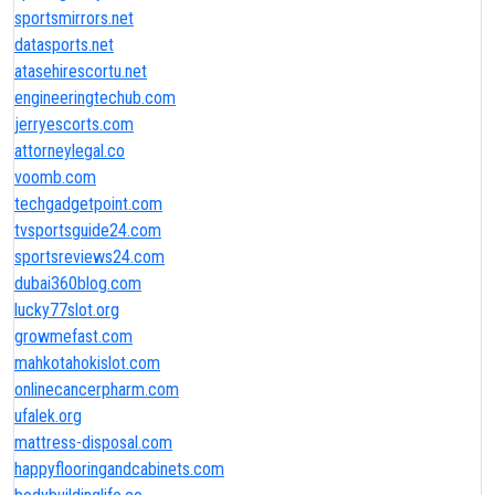
sportsmirrors.net
datasports.net
atasehirescortu.net
engineeringtechub.com
jerryescorts.com
attorneylegal.co
voomb.com
techgadgetpoint.com
tvsportsguide24.com
sportsreviews24.com
dubai360blog.com
lucky77slot.org
growmefast.com
mahkotahokislot.com
onlinecancerpharm.com
ufalek.org
mattress-disposal.com
happyflooringandcabinets.com