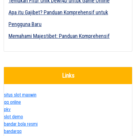
Temukan Fitur Unik Dewi4D untuk Game Online
Apa itu Gajibet? Panduan Komprehensif untuk
Pengguna Baru
Memahami Majestibet: Panduan Komprehensif
Links
situs slot maxwin
qq online
pkv
slot demo
bandar bola resmi
bandarqq