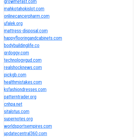
growmefast.com
mahkotahokislot.com
onlinecancerpharm.com
ufalek.org
mattress-disposal.com
happyflooringandcabinets.com
bodybuildinglife.co
qrdoggy.com
technologygud.com
realshocknews.com
pickgb.com
healthmistakes.com
ksfashiondresses.com
patterntrader.org
cnhpa.net
sitalotus.com
supernotes.org
worldsportsempires.com
updatecentral360.com