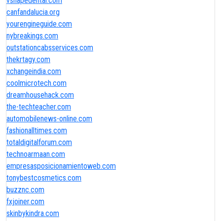
vshapedental.com
canfandalucia.org
yourengineguide.com
nybreakings.com
outstationcabsservices.com
thekrtagy.com
xchangeindia.com
coolmicrotech.com
dreamhousehack.com
the-techteacher.com
automobilenews-online.com
fashionalltimes.com
totaldigitalforum.com
technoarmaan.com
empresasposicionamientoweb.com
tonybestcosmetics.com
buzznc.com
fxjoiner.com
skinbykindra.com