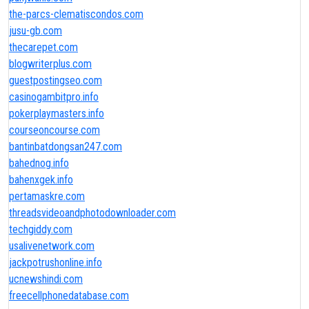
the-parcs-clematiscondos.com
jusu-gb.com
thecarepet.com
blogwriterplus.com
guestpostingseo.com
casinogambitpro.info
pokerplaymasters.info
courseoncourse.com
bantinbatdongsan247.com
bahednog.info
bahenxgek.info
pertamaskre.com
threadsvideoandphotodownloader.com
techgiddy.com
usalivenetwork.com
jackpotrushonline.info
ucnewshindi.com
freecellphonedatabase.com