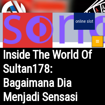
online slot
Inside The World Of
Dapatkan pengalaman bermain
bebas risiko dengan slot anti
rungkat PG Soft malam ini.
Sultan178:
Pilih slot gacor ber-RTP tinggi
untuk kemenangan optimal.
Bagaimana Dia
Menjadi Sensasi