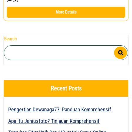
More Details
Search
Recent Posts
Pengertian Dewanaga77: Panduan Komprehensif
Apa itu Jeniustoto? Tinjauan Komprehensif