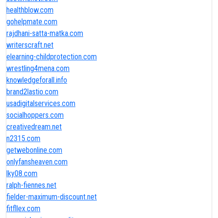
healthblow.com
gohelpmate.com
rajdhani-satta-matka.com
writerscraft.net
elearning-childprotection.com
wrestling4mena.com
knowledgeforall.info
brand2lastio.com
usadigitalservices.com
socialhoppers.com
creativedream.net
n2315.com
getwebonline.com
onlyfansheaven.com
lky08.com
ralph-fiennes.net
fielder-maximum-discount.net
fitfllex.com