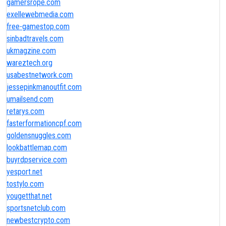
gamersrope.com
exellewebmedia.com
free-gamestop.com
sinbadtravels.com
ukmagzine.com
wareztech.org
usabestnetwork.com
jessepinkmanoutfit.com
umailsend.com
retarys.com
fasterformationcpf.com
goldensnuggles.com
lookbattlemap.com
buyrdpservice.com
yesport.net
tostylo.com
yougetthat.net
sportsnetclub.com
newbestcrypto.com