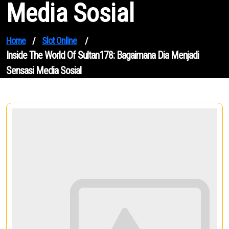
Media Sosial
Home
/
Slot Online
/
Inside The World Of Sultan178: Bagaimana Dia Menjadi
Sensasi Media Sosial