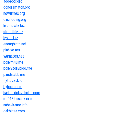
aodecor.org
donorsmatch.org
nowtimes.org
casinoeing.org
livemocha.biz
streetlife.biz
hyves.biz
enoughinfo.net
pinhive.net
warnabet.net
bollym4u.me
bolly2tollyblog.me
pandaclub.me
flyttevask.io
byhous.com
hartfordplazahotel.com
m-918kissapk.com
nabavkame.info
gakbiasa.com