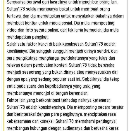
Semuanya berawal dari hasratnya untuk menghibur orang lain.
Sultan178 selalu mempunyai bakat untuk membuat orang
tertawa, dan dia memutuskan untuk menyalurkan bakatnya dalam
membuat konten untuk media sosial. Dia mulai memposting
video dan foto secara online, dan tak lama kemudian, dia mulai
mendapatkan pengikut.
Salah satu faktor kunci di balik kesuksesan Sultan178 adalah
keasliannya. Dia sungguh-sungguh menjadi dirinya sendiri, dan
para pengikutnya menghargai pendekatannya yang tulus dan
relevan dalam pembuatan konten. Sultan178 tidak berusaha
menjadi seseorang yang bukan dirinya atau menyesuaikan diri
dengan apa yang sedang populer saat ini. Sebaliknya, dia tetap
setia pada suara dan kepribadiannya yang unik, yang
membantunya menonjol di tengah keramaian.
Faktor lain yang berkontribusi terhadap naiknya ketenaran
Sultan178 adalah konsistensinya. Dia memposting secara teratur
dan berinteraksi dengan para pengikutnya, menciptakan rasa
kebersamaan dan koneksi. Sultan178 memahami pentingnya
membangun hubungan dengan audiensnya dan berusaha keras