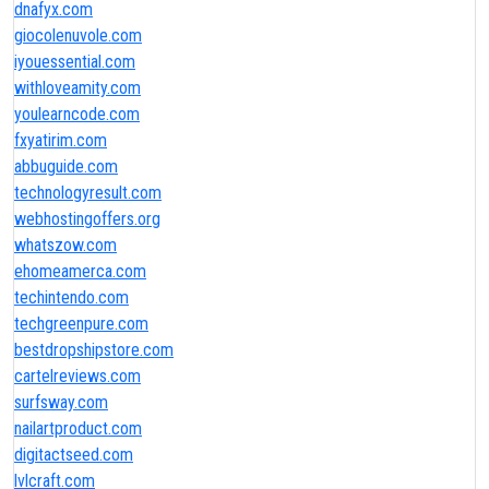
dnafyx.com
giocolenuvole.com
iyouessential.com
withloveamity.com
youlearncode.com
fxyatirim.com
abbuguide.com
technologyresult.com
webhostingoffers.org
whatszow.com
ehomeamerca.com
techintendo.com
techgreenpure.com
bestdropshipstore.com
cartelreviews.com
surfsway.com
nailartproduct.com
digitactseed.com
lvlcraft.com