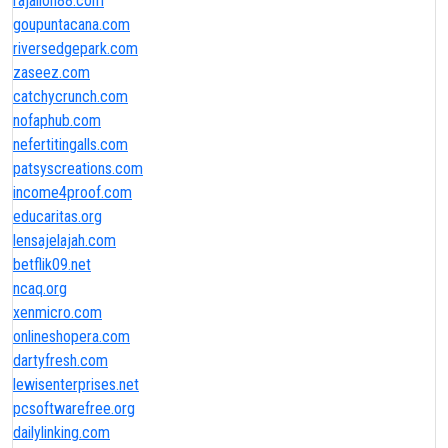
rajalion88.com
goupuntacana.com
riversedgepark.com
zaseez.com
catchycrunch.com
nofaphub.com
nefertitingalls.com
patsyscreations.com
income4proof.com
educaritas.org
lensajelajah.com
betflik09.net
ncaq.org
xenmicro.com
onlineshopera.com
dartyfresh.com
lewisenterprises.net
pcsoftwarefree.org
dailylinking.com