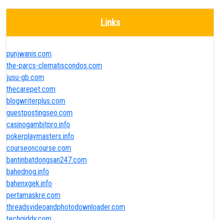
Links
punjwanis.com
the-parcs-clematiscondos.com
jusu-gb.com
thecarepet.com
blogwriterplus.com
guestpostingseo.com
casinogambitpro.info
pokerplaymasters.info
courseoncourse.com
bantinbatdongsan247.com
bahednog.info
bahenxgek.info
pertamaskre.com
threadsvideoandphotodownloader.com
techgiddy.com