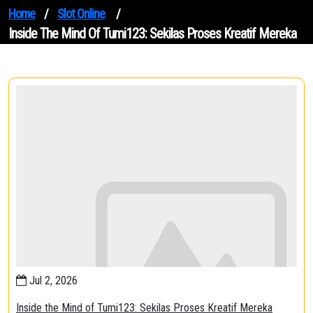
Home
/
Slot Online
/
Inside The Mind Of Tumi123: Sekilas Proses Kreatif Mereka
Jul 2, 2026
Inside the Mind of Tumi123: Sekilas Proses Kreatif Mereka