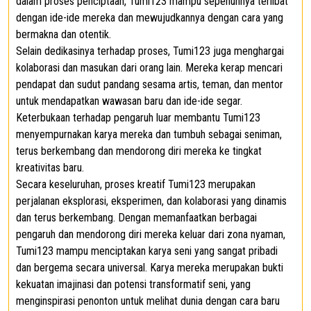
dalam proses penciptaan, Tumi123 mampu sepenuhnya terlibat
dengan ide-ide mereka dan mewujudkannya dengan cara yang
bermakna dan otentik.
Selain dedikasinya terhadap proses, Tumi123 juga menghargai
kolaborasi dan masukan dari orang lain. Mereka kerap mencari
pendapat dan sudut pandang sesama artis, teman, dan mentor
untuk mendapatkan wawasan baru dan ide-ide segar.
Keterbukaan terhadap pengaruh luar membantu Tumi123
menyempurnakan karya mereka dan tumbuh sebagai seniman,
terus berkembang dan mendorong diri mereka ke tingkat
kreativitas baru.
Secara keseluruhan, proses kreatif Tumi123 merupakan
perjalanan eksplorasi, eksperimen, dan kolaborasi yang dinamis
dan terus berkembang. Dengan memanfaatkan berbagai
pengaruh dan mendorong diri mereka keluar dari zona nyaman,
Tumi123 mampu menciptakan karya seni yang sangat pribadi
dan bergema secara universal. Karya mereka merupakan bukti
kekuatan imajinasi dan potensi transformatif seni, yang
menginspirasi penonton untuk melihat dunia dengan cara baru