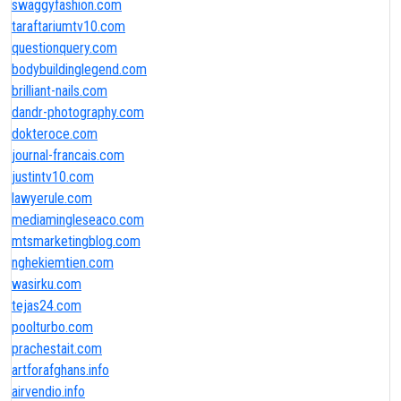
swaggyfashion.com
taraftariumtv10.com
questionquery.com
bodybuildinglegend.com
brilliant-nails.com
dandr-photography.com
dokteroce.com
journal-francais.com
justintv10.com
lawyerule.com
mediamingleseaco.com
mtsmarketingblog.com
nghekiemtien.com
wasirku.com
tejas24.com
poolturbo.com
prachestait.com
artforafghans.info
airvendio.info