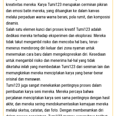
kreativitas mereka. Karya Tumi123 merupakan cerminan pikiran
dan emosi batin mereka, yang dituangkan ke dalam kanvas
melalui perpaduan warna-warna berani, pola rumit, dan komposisi
dinamis.
Salah satu elemen kunci dari proses kreatif Tumi123 adalah
dedikasi mereka terhadap eksperimen dan eksplorasi. Mereka
tidak takut mengambil risiko dan mencoba hal baru, terus-
menerus mendorong diri keluar dari zona nyaman untuk
menemukan cara baru dalam mengekspresikan diri. Kesediaan
untuk mengambil risiko dan menerima hal-hal yang tidak
diketahui inilah yang membedakan Tumi123 dari seniman lain dan
memungkinkan mereka menciptakan karya yang benar-benar
orisinal dan menawan.
Tumi123 juga sangat menekankan pentingnya proses dalam
pembuatan karya seni mereka. Mereka percaya bahwa
perjalanan menciptakan karya seni sama pentingnya dengan hasil
akhir, dan mereka sering mendokumentasikan kemajuan mereka
melalui sketsa, catatan, dan foto. Dengan membenamkan diri