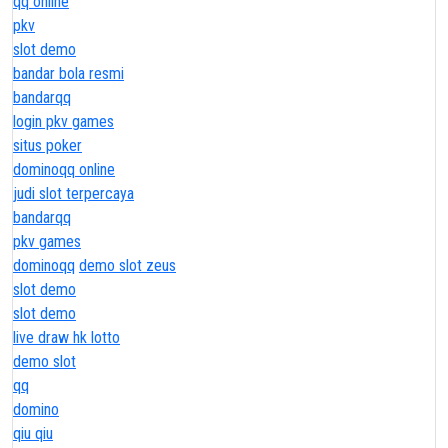
qq online
pkv
slot demo
bandar bola resmi
bandarqq
login pkv games
situs poker
dominoqq online
judi slot terpercaya
bandarqq
pkv games
dominoqq
demo slot zeus
slot demo
slot demo
live draw hk lotto
demo slot
qq
domino
qiu qiu