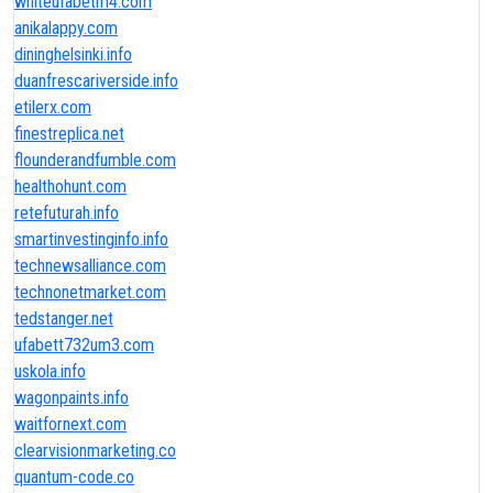
whiteufabetm4.com
anikalappy.com
dininghelsinki.info
duanfrescariverside.info
etilerx.com
finestreplica.net
flounderandfumble.com
healthohunt.com
retefuturah.info
smartinvestinginfo.info
technewsalliance.com
technonetmarket.com
tedstanger.net
ufabett732um3.com
uskola.info
wagonpaints.info
waitfornext.com
clearvisionmarketing.co
quantum-code.co