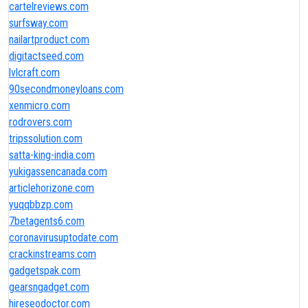
cartelreviews.com
surfsway.com
nailartproduct.com
digitactseed.com
lvlcraft.com
90secondmoneyloans.com
xenmicro.com
rodrovers.com
tripssolution.com
satta-king-india.com
yukigassencanada.com
articlehorizone.com
yuqqbbzp.com
7betagents6.com
coronavirusuptodate.com
crackinstreams.com
gadgetspak.com
gearsngadget.com
hireseodoctor.com