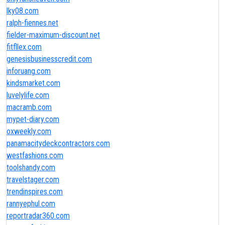
lky08.com
ralph-fiennes.net
fielder-maximum-discount.net
fitfllex.com
genesisbusinesscredit.com
inforuang.com
kindsmarket.com
luvelylife.com
macramb.com
mypet-diary.com
oxweekly.com
panamacitydeckcontractors.com
westfashions.com
toolshandy.com
travelstager.com
trendinspires.com
rannyephul.com
reportradar360.com