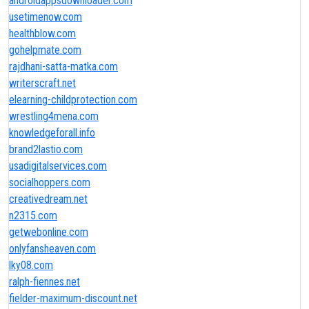
androidappsdownloader.com
usetimenow.com
healthblow.com
gohelpmate.com
rajdhani-satta-matka.com
writerscraft.net
elearning-childprotection.com
wrestling4mena.com
knowledgeforall.info
brand2lastio.com
usadigitalservices.com
socialhoppers.com
creativedream.net
n2315.com
getwebonline.com
onlyfansheaven.com
lky08.com
ralph-fiennes.net
fielder-maximum-discount.net