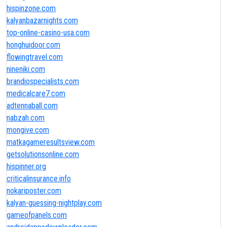
hispinzone.com
kalyanbazarnights.com
top-online-casino-usa.com
honghuidoor.com
flowingtravel.com
nineniki.com
brandiospecialists.com
medicalcare7.com
adtennaball.com
nabzah.com
mongive.com
matkagameresultsview.com
getsolutionsonline.com
hispinner.org
criticalinsurance.info
nokariposter.com
kalyan-guessing-nightplay.com
gameofpanels.com