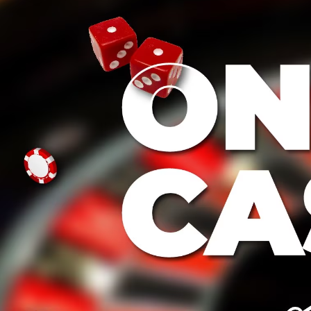
Skip
to
content