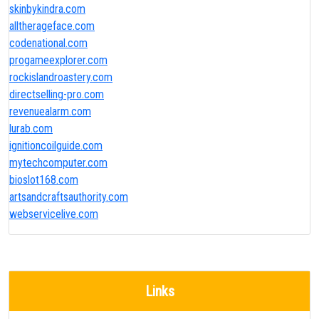
skinbykindra.com
alltherageface.com
codenational.com
progameexplorer.com
rockislandroastery.com
directselling-pro.com
revenuealarm.com
lurab.com
ignitioncoilguide.com
mytechcomputer.com
bioslot168.com
artsandcraftsauthority.com
webservicelive.com
Links