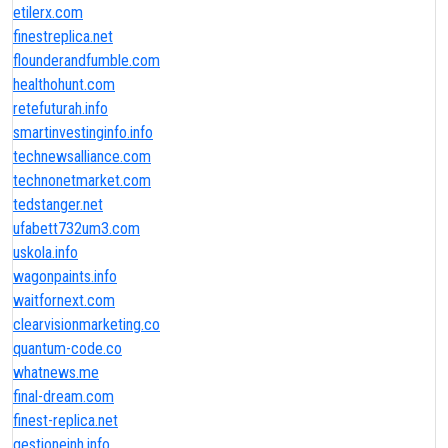
etilerx.com
finestreplica.net
flounderandfumble.com
healthohunt.com
retefuturah.info
smartinvestinginfo.info
technewsalliance.com
technonetmarket.com
tedstanger.net
ufabett732um3.com
uskola.info
wagonpaints.info
waitfornext.com
clearvisionmarketing.co
quantum-code.co
whatnews.me
final-dream.com
finest-replica.net
gestioneinh.info