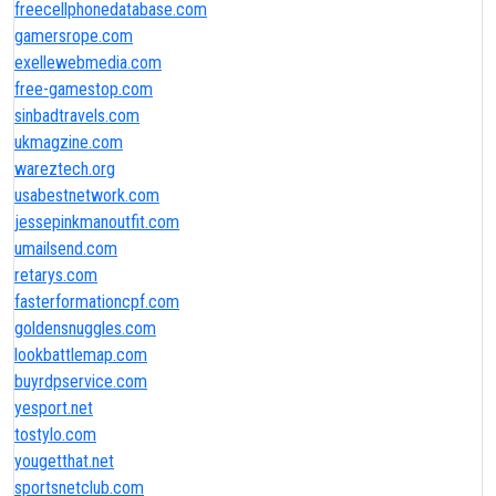
freecellphonedatabase.com
gamersrope.com
exellewebmedia.com
free-gamestop.com
sinbadtravels.com
ukmagzine.com
wareztech.org
usabestnetwork.com
jessepinkmanoutfit.com
umailsend.com
retarys.com
fasterformationcpf.com
goldensnuggles.com
lookbattlemap.com
buyrdpservice.com
yesport.net
tostylo.com
yougetthat.net
sportsnetclub.com