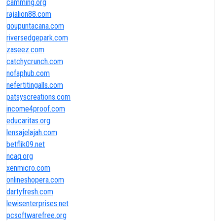
camming.org
rajalion88.com
goupuntacana.com
riversedgepark.com
zaseez.com
catchycrunch.com
nofaphub.com
nefertitingalls.com
patsyscreations.com
income4proof.com
educaritas.org
lensajelajah.com
betflik09.net
ncaq.org
xenmicro.com
onlineshopera.com
dartyfresh.com
lewisenterprises.net
pcsoftwarefree.org