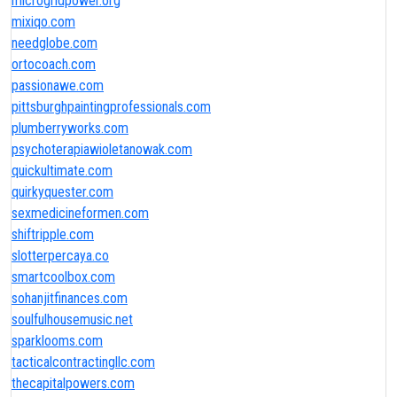
microgridpower.org
mixiqo.com
needglobe.com
ortocoach.com
passionawe.com
pittsburghpaintingprofessionals.com
plumberryworks.com
psychoterapiawioletanowak.com
quickultimate.com
quirkyquester.com
sexmedicineformen.com
shiftripple.com
slotterpercaya.co
smartcoolbox.com
sohanjitfinances.com
soulfulhousemusic.net
sparklooms.com
tacticalcontractingllc.com
thecapitalpowers.com