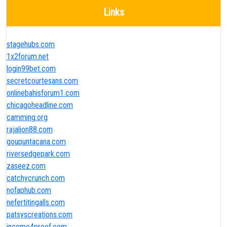
Links
stagehubs.com
1x2forum.net
login99bet.com
secretcourtesans.com
onlinebahisforum1.com
chicagoheadline.com
camming.org
rajalion88.com
goupuntacana.com
riversedgepark.com
zaseez.com
catchycrunch.com
nofaphub.com
nefertitingalls.com
patsyscreations.com
income4proof.com