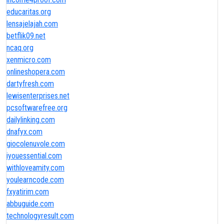
educaritas.org
lensajelajah.com
betflik09.net
ncaq.org
xenmicro.com
onlineshopera.com
dartyfresh.com
lewisenterprises.net
pcsoftwarefree.org
dailylinking.com
dnafyx.com
giocolenuvole.com
iyouessential.com
withloveamity.com
youlearncode.com
fxyatirim.com
abbuguide.com
technologyresult.com