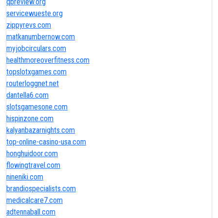
qbreview.org
servicewueste.org
zippyrevs.com
matkanumbernow.com
myjobcirculars.com
healthmoreoverfitness.com
topslotxgames.com
routerloggnet.net
dantella6.com
slotsgamesone.com
hispinzone.com
kalyanbazarnights.com
top-online-casino-usa.com
honghuidoor.com
flowingtravel.com
nineniki.com
brandiospecialists.com
medicalcare7.com
adtennaball.com