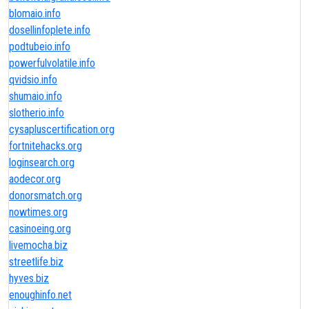
blomaio.info
dosellinfoplete.info
podtubeio.info
powerfulvolatile.info
qvidsio.info
shumaio.info
slotherio.info
cysapluscertification.org
fortnitehacks.org
loginsearch.org
aodecor.org
donorsmatch.org
nowtimes.org
casinoeing.org
livemocha.biz
streetlife.biz
hyves.biz
enoughinfo.net