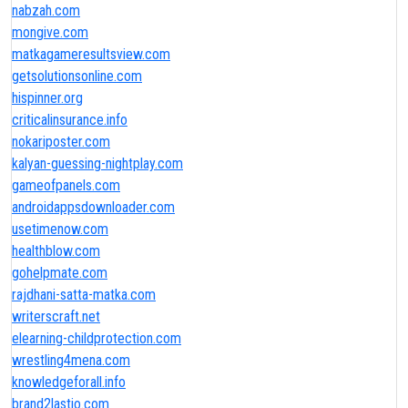
nabzah.com
mongive.com
matkagameresultsview.com
getsolutionsonline.com
hispinner.org
criticalinsurance.info
nokariposter.com
kalyan-guessing-nightplay.com
gameofpanels.com
androidappsdownloader.com
usetimenow.com
healthblow.com
gohelpmate.com
rajdhani-satta-matka.com
writerscraft.net
elearning-childprotection.com
wrestling4mena.com
knowledgeforall.info
brand2lastio.com