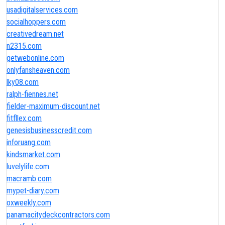
usadigitalservices.com
socialhoppers.com
creativedream.net
n2315.com
getwebonline.com
onlyfansheaven.com
lky08.com
ralph-fiennes.net
fielder-maximum-discount.net
fitfllex.com
genesisbusinesscredit.com
inforuang.com
kindsmarket.com
luvelylife.com
macramb.com
mypet-diary.com
oxweekly.com
panamacitydeckcontractors.com