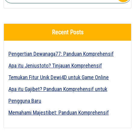
Recent Posts
Pengertian Dewanaga77: Panduan Komprehensif
Apa itu Jeniustoto? Tinjauan Komprehensif
Temukan Fitur Unik Dewi4D untuk Game Online
Apa itu Gajibet? Panduan Komprehensif untuk
Pengguna Baru
Memahami Majestibet: Panduan Komprehensif