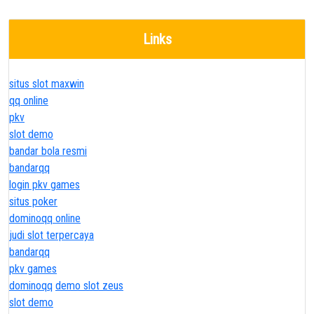
Links
situs slot maxwin
qq online
pkv
slot demo
bandar bola resmi
bandarqq
login pkv games
situs poker
dominoqq online
judi slot terpercaya
bandarqq
pkv games
dominoqq
demo slot zeus
slot demo