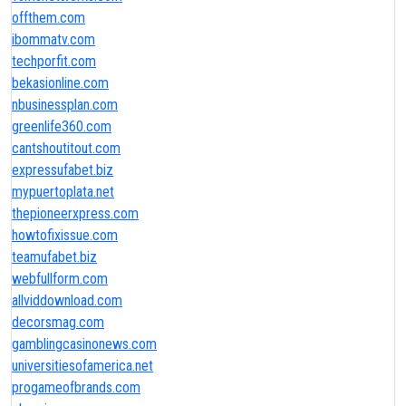
offthem.com
ibommatv.com
techporfit.com
bekasionline.com
nbusinessplan.com
greenlife360.com
cantshoutitout.com
expressufabet.biz
mypuertoplata.net
thepioneerxpress.com
howtofixissue.com
teamufabet.biz
webfullform.com
allviddownload.com
decorsmag.com
gamblingcasinonews.com
universitiesofamerica.net
progameofbrands.com