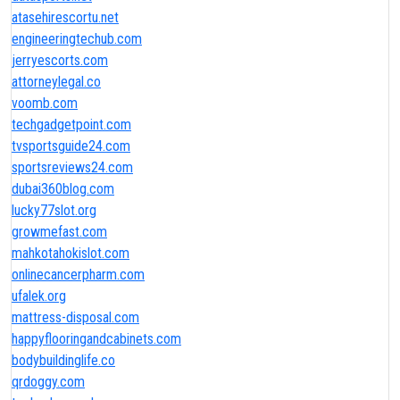
atasehirescortu.net
engineeringtechub.com
jerryescorts.com
attorneylegal.co
voomb.com
techgadgetpoint.com
tvsportsguide24.com
sportsreviews24.com
dubai360blog.com
lucky77slot.org
growmefast.com
mahkotahokislot.com
onlinecancerpharm.com
ufalek.org
mattress-disposal.com
happyflooringandcabinets.com
bodybuildinglife.co
qrdoggy.com