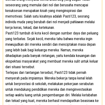
seseorang yang memulai dari nol dan berusaha mencapai
kesuksesan merupakan kisah yang menginspirasi dan
memotivasi. Salah satu kisahnya adalah Pasti123, seorang
individu muda yang berubah dari nol menjadi pahlawan melalui
kerja keras, tekad, dan ketekunan.
Pasti123 tumbuh di kota kecil dengan sumber daya dan peluang
yang terbatas. Sejak kecil, mereka tahu bahwa mereka ingin
mewujudkan diri mereka sendiri dan menciptakan masa depan
yang lebih baik bagi keluarga mereka. Namun, mereka
dihadapkan pada banyak rintangan, yaitu kendala keuangan dan
ekspektasi masyarakat yang membuat mereka sulit untuk keluar
dari situasi tersebut.
Terlepas dari tantangan tersebut, Pasti123 tidak pernah
menyerah pada impiannya. Mereka bekerja tanpa kenal lelah
untuk berprestasi di sekolah, melakukan pekerjaan serabutan
untuk mendukung pendidikan mereka dan menginvestasikan
setiap waktu luang untuk pengembangan diri. Melalui ketabahan
dan tekad yang kuat, mereka berhasil mendapatkan beasiswa ke