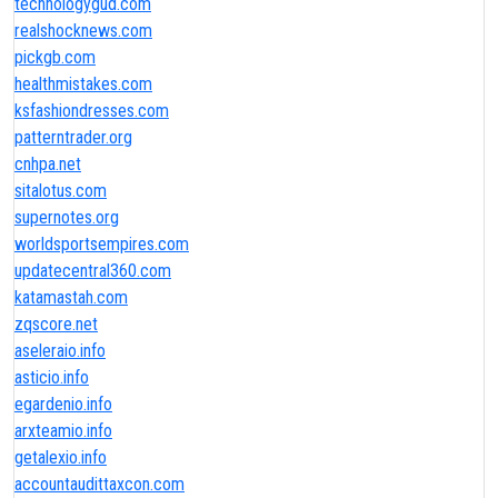
technologygud.com
realshocknews.com
pickgb.com
healthmistakes.com
ksfashiondresses.com
patterntrader.org
cnhpa.net
sitalotus.com
supernotes.org
worldsportsempires.com
updatecentral360.com
katamastah.com
zqscore.net
aseleraio.info
asticio.info
egardenio.info
arxteamio.info
getalexio.info
accountaudittaxcon.com