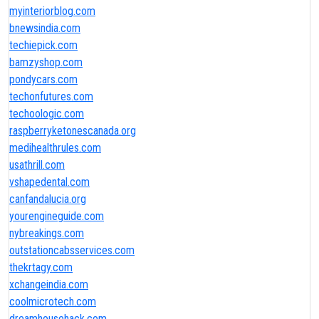
myinteriorblog.com
bnewsindia.com
techiepick.com
bamzyshop.com
pondycars.com
techonfutures.com
techoologic.com
raspberryketonescanada.org
medihealthrules.com
usathrill.com
vshapedental.com
canfandalucia.org
yourengineguide.com
nybreakings.com
outstationcabsservices.com
thekrtagy.com
xchangeindia.com
coolmicrotech.com
dreamhousehack.com