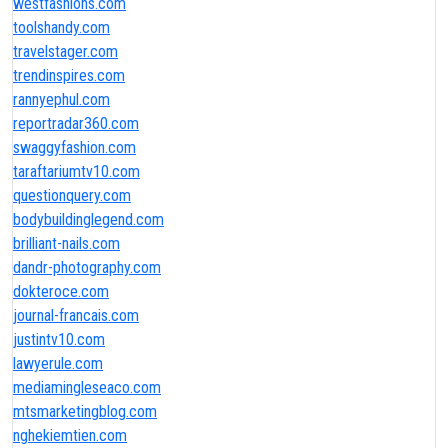
westfashions.com
toolshandy.com
travelstager.com
trendinspires.com
rannyephul.com
reportradar360.com
swaggyfashion.com
taraftariumtv10.com
questionquery.com
bodybuildinglegend.com
brilliant-nails.com
dandr-photography.com
dokteroce.com
journal-francais.com
justintv10.com
lawyerule.com
mediamingleseaco.com
mtsmarketingblog.com
nghekiemtien.com