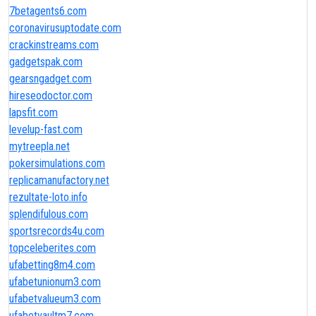
7betagents6.com
coronavirusuptodate.com
crackinstreams.com
gadgetspak.com
gearsngadget.com
hireseodoctor.com
lapsfit.com
levelup-fast.com
mytreepla.net
pokersimulations.com
replicamanufactory.net
rezultate-loto.info
splendifulous.com
sportsrecords4u.com
topceleberites.com
ufabetting8m4.com
ufabetunionum3.com
ufabetvalueum3.com
ufabetvaultm7.com