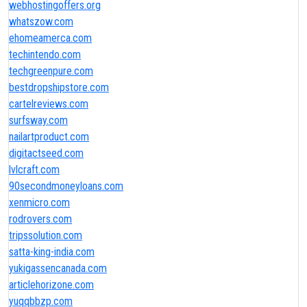
webhostingoffers.org
whatszow.com
ehomeamerca.com
techintendo.com
techgreenpure.com
bestdropshipstore.com
cartelreviews.com
surfsway.com
nailartproduct.com
digitactseed.com
lvlcraft.com
90secondmoneyloans.com
xenmicro.com
rodrovers.com
tripssolution.com
satta-king-india.com
yukigassencanada.com
articlehorizone.com
yuqqbbzp.com