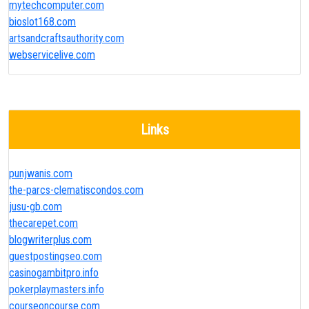
mytechcomputer.com
bioslot168.com
artsandcraftsauthority.com
webservicelive.com
Links
punjwanis.com
the-parcs-clematiscondos.com
jusu-gb.com
thecarepet.com
blogwriterplus.com
guestpostingseo.com
casinogambitpro.info
pokerplaymasters.info
courseoncourse.com