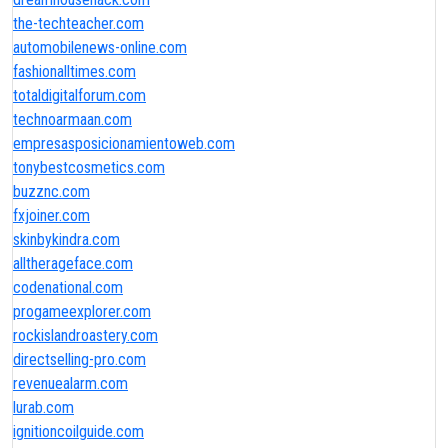
the-techteacher.com
automobilenews-online.com
fashionalltimes.com
totaldigitalforum.com
technoarmaan.com
empresasposicionamientoweb.com
tonybestcosmetics.com
buzznc.com
fxjoiner.com
skinbykindra.com
alltherageface.com
codenational.com
progameexplorer.com
rockislandroastery.com
directselling-pro.com
revenuealarm.com
lurab.com
ignitioncoilguide.com