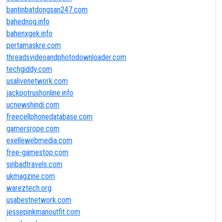
bantinbatdongsan247.com
bahednog.info
bahenxgek.info
pertamaskre.com
threadsvideoandphotodownloader.com
techgiddy.com
usalivenetwork.com
jackpotrushonline.info
ucnewshindi.com
freecellphonedatabase.com
gamersrope.com
exellewebmedia.com
free-gamestop.com
sinbadtravels.com
ukmagzine.com
wareztech.org
usabestnetwork.com
jessepinkmanoutfit.com