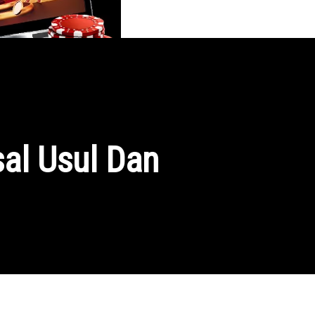
sal Usul Dan