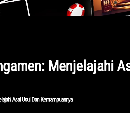
ngamen: Menjelajahi A
elajahi Asal Usul Dan Kemampuannya