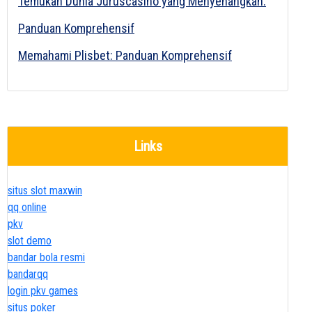
Temukan Dunia Juruscasino yang Menyenangkan:
Panduan Komprehensif
Memahami Plisbet: Panduan Komprehensif
Links
situs slot maxwin
qq online
pkv
slot demo
bandar bola resmi
bandarqq
login pkv games
situs poker