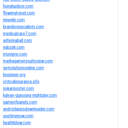
honghuidoor.com
flowingtravel.com
nineniki.com
brandiospecialists.com
medicalcare7.com
adtennaball.com
nabzah.com
mongive.com
matkagameresultsview.com
getsolutionsonline.com
hispinner.org
criticalinsurance.info
nokariposter.com
kalyan-guessing-nightplay.com
gameofpanels.com
androidappsdownloader.com
usetimenow.com
healthblow.com