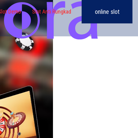
online slot
Slot Demo
Slot Anti Rungkad