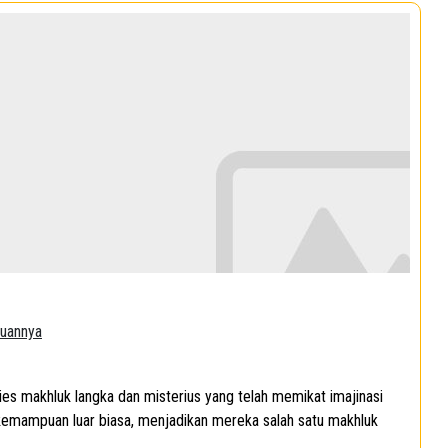
Search
puannya
ies makhluk langka dan misterius yang telah memikat imajinasi
 kemampuan luar biasa, menjadikan mereka salah satu makhluk