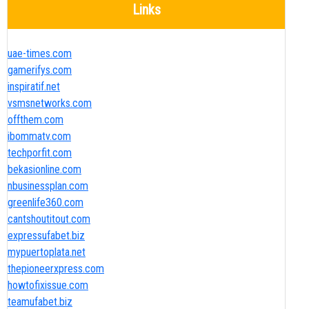
Links
uae-times.com
gamerifys.com
inspiratif.net
vsmsnetworks.com
offthem.com
ibommatv.com
techporfit.com
bekasionline.com
nbusinessplan.com
greenlife360.com
cantshoutitout.com
expressufabet.biz
mypuertoplata.net
thepioneerxpress.com
howtofixissue.com
teamufabet.biz