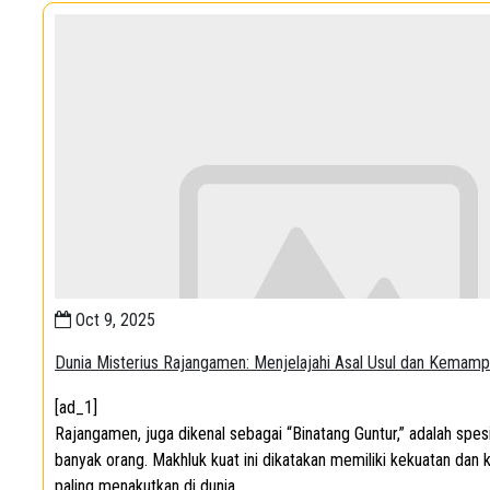
Oct 9, 2025
Dunia Misterius Rajangamen: Menjelajahi Asal Usul dan Kemam
[ad_1]
Rajangamen, juga dikenal sebagai “Binatang Guntur,” adalah spes
banyak orang. Makhluk kuat ini dikatakan memiliki kekuatan dan
paling menakutkan di dunia.