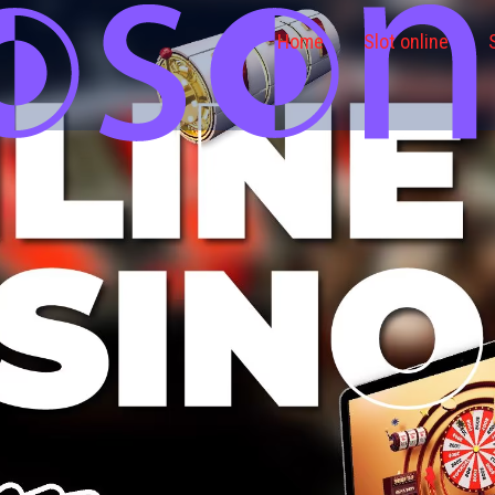
Home
Slot online