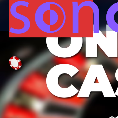
Skip
to
content
Dapatkan pengalaman bermain bebas risiko
dengan slot anti rungkat PG Soft malam ini.
Pilih slot gacor ber-RTP tinggi untuk
kemenangan optimal.