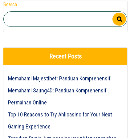
Search
Recent Posts
Memahami Majestibet: Panduan Komprehensif
Memahami Saung4D: Panduan Komprehensif
Permainan Online
Top 10 Reasons to Try Ahlicasino for Your Next
Gaming Experience