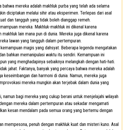
ya bahwa mereka adalah makhluk purba yang telah ada selama
 diciptakan melalui sihir atau eksperimen. Terlepas dari asal
kuat dan tangguh yang tidak boleh dianggap remeh.
kemampuan mereka. Makhluk-makhluk ini dikenal karena
eh makhluk lain mana pun di dunia. Mereka juga dikenal karena
ereka lawan yang tangguh dalam pertempuran.
ki kemampuan magis yang dahsyat. Beberapa legenda mengatakan
an bahkan memanipulasi waktu itu sendiri. Kemampuan ini
pun yang menghadapinya sebaiknya melangkah dengan hati-hati.
dak jahat. Faktanya, banyak yang percaya bahwa mereka adalah
 keseimbangan dan harmoni di dunia. Namun, mereka juga
emprovokasi mereka mungkin akan terjebak dalam dunia yang
i, namun bagi mereka yang cukup berani untuk menjelajahi wilayah
mu dengan mereka dalam pertempuran atau sekadar mengamati
alkan kesan mendalam pada semua orang yang bertemu dengan
dan mempesona, penuh dengan makhluk kuat dan misteri kuno. Asal