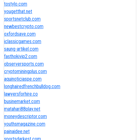
tostylo.com
yougetthat.net
sportsnetclub.com
newbestcrypto.com
oxfordsave.com
iclassicgames.com
saung-artikel.com
fasthokivip2.com
observersports.com
cryptominingplus.com
aquinoticiaspe.com
longhairedfrenchbulldog.com
lawyersforhire.co
businemarket.com
matahari88play.net
moneydescriptor.com
youthsmagazine.com
painaidee.net
sportsdarkest.com