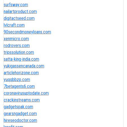
surfsway.com
nailartproduct.com
digitactseed.com
lvlcraft.com
90secondmoneyloans.com
xenmicro.com
rodrovers.com
tripssolution.com
satta-king-india.com
yukigassencanada.com
articlehorizone.com
yuqqbbzp.com
7betagents6.com
coronavirusuptodate.com
crackinstreams.com
gadgetspak.com
gearsngadget.com
hireseodoctor.com