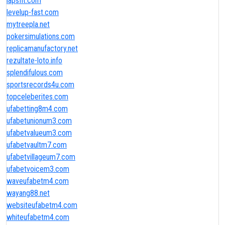
lapsfit.com
levelup-fast.com
mytreepla.net
pokersimulations.com
replicamanufactory.net
rezultate-loto.info
splendifulous.com
sportsrecords4u.com
topceleberites.com
ufabetting8m4.com
ufabetunionum3.com
ufabetvalueum3.com
ufabetvaultm7.com
ufabetvillageum7.com
ufabetvoicem3.com
waveufabetm4.com
wayang88.net
websiteufabetm4.com
whiteufabetm4.com