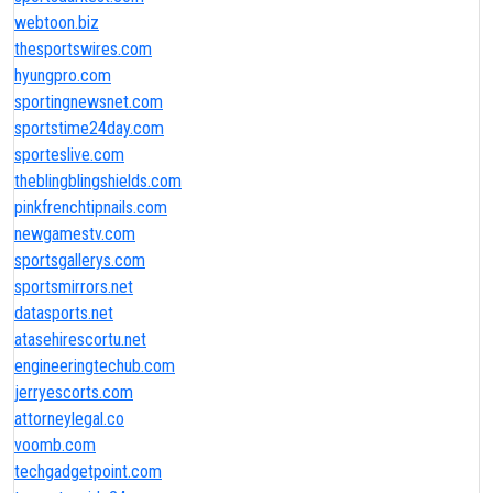
webtoon.biz
thesportswires.com
hyungpro.com
sportingnewsnet.com
sportstime24day.com
sporteslive.com
theblingblingshields.com
pinkfrenchtipnails.com
newgamestv.com
sportsgallerys.com
sportsmirrors.net
datasports.net
atasehirescortu.net
engineeringtechub.com
jerryescorts.com
attorneylegal.co
voomb.com
techgadgetpoint.com