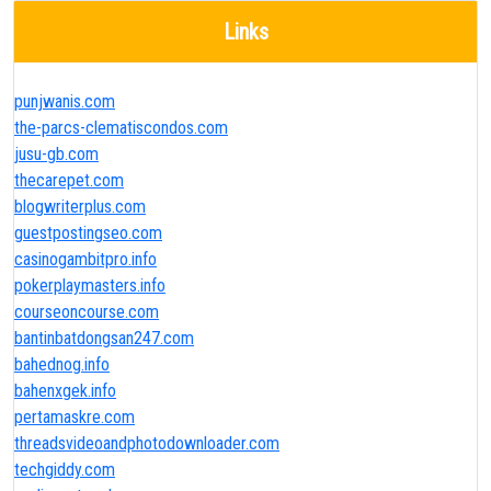
Links
punjwanis.com
the-parcs-clematiscondos.com
jusu-gb.com
thecarepet.com
blogwriterplus.com
guestpostingseo.com
casinogambitpro.info
pokerplaymasters.info
courseoncourse.com
bantinbatdongsan247.com
bahednog.info
bahenxgek.info
pertamaskre.com
threadsvideoandphotodownloader.com
techgiddy.com