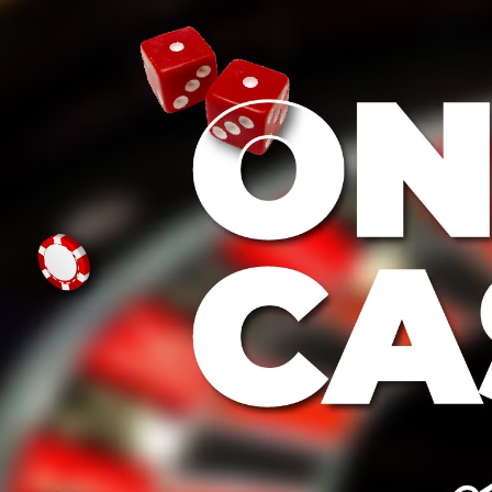
Skip
to
content