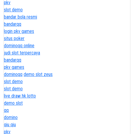
pkv
slot demo
bandar bola resmi
bandarqq
login pkv games
situs poker
dominoqq online
judi slot terpercaya
bandarqq
pkv games
dominoqq
demo slot zeus
slot demo
slot demo
live draw hk lotto
demo slot
qq
domino
qiu qiu
pkv