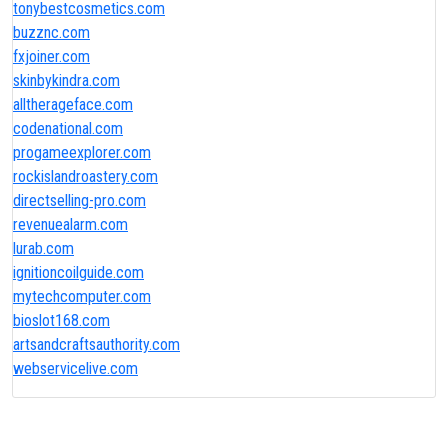
tonybestcosmetics.com
buzznc.com
fxjoiner.com
skinbykindra.com
alltherageface.com
codenational.com
progameexplorer.com
rockislandroastery.com
directselling-pro.com
revenuealarm.com
lurab.com
ignitioncoilguide.com
mytechcomputer.com
bioslot168.com
artsandcraftsauthority.com
webservicelive.com