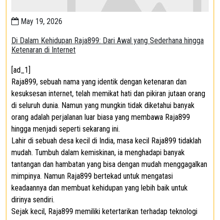
May 19, 2026
Di Dalam Kehidupan Raja899: Dari Awal yang Sederhana hingga
Ketenaran di Internet
[ad_1]
Raja899, sebuah nama yang identik dengan ketenaran dan
kesuksesan internet, telah memikat hati dan pikiran jutaan orang
di seluruh dunia. Namun yang mungkin tidak diketahui banyak
orang adalah perjalanan luar biasa yang membawa Raja899
hingga menjadi seperti sekarang ini.
Lahir di sebuah desa kecil di India, masa kecil Raja899 tidaklah
mudah. Tumbuh dalam kemiskinan, ia menghadapi banyak
tantangan dan hambatan yang bisa dengan mudah menggagalkan
mimpinya. Namun Raja899 bertekad untuk mengatasi
keadaannya dan membuat kehidupan yang lebih baik untuk
dirinya sendiri.
Sejak kecil, Raja899 memiliki ketertarikan terhadap teknologi