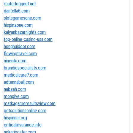
routerloggnet.net
dantella6.com
slotsgamesone.com
hispinzone.com
kalyanbazarnights.com
top-online-casino-usa.com
honghuidoor.com
flowingtravel.com
nineniki.com
brandiospecialists.com
medicalcare7.com
adtennaball.com
nabzah.com
mongive.com
matkagameresultsview.com
getsolutionsonline.com
hispinner.org
criticalinsurance.info
nokariposter.com