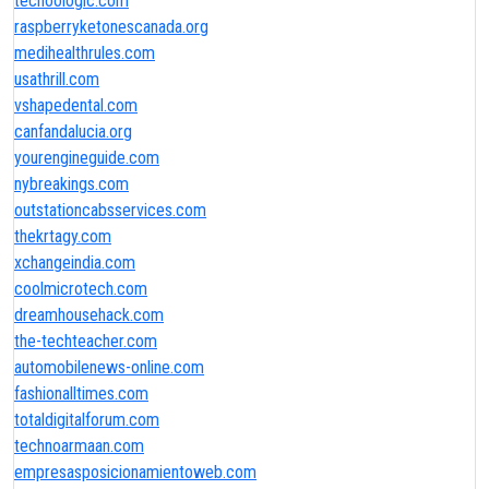
techoologic.com
raspberryketonescanada.org
medihealthrules.com
usathrill.com
vshapedental.com
canfandalucia.org
yourengineguide.com
nybreakings.com
outstationcabsservices.com
thekrtagy.com
xchangeindia.com
coolmicrotech.com
dreamhousehack.com
the-techteacher.com
automobilenews-online.com
fashionalltimes.com
totaldigitalforum.com
technoarmaan.com
empresasposicionamientoweb.com