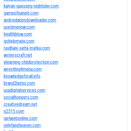
kalyan-guessing-nightplay.com
gameofpanels.com
androidappsdownloader.com
usetimenow.com
healthblow.com
gohelpmate.com
rajdhani-satta-matka.com
writerscraft.net
elearning-childprotection.com
wrestling4mena.com
knowledgeforall.info
brand2lastio.com
usadigitalservices.com
socialhoppers.com
creativedream.net
n2315.com
getwebonline.com
onlyfansheaven.com