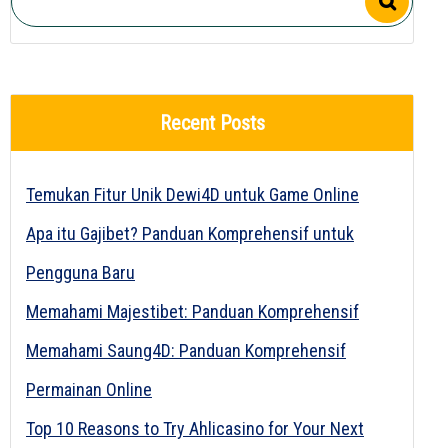
Recent Posts
Temukan Fitur Unik Dewi4D untuk Game Online
Apa itu Gajibet? Panduan Komprehensif untuk
Pengguna Baru
Memahami Majestibet: Panduan Komprehensif
Memahami Saung4D: Panduan Komprehensif
Permainan Online
Top 10 Reasons to Try Ahlicasino for Your Next