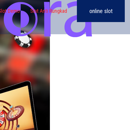
online slot
Slot Demo
Slot Anti Rungkad