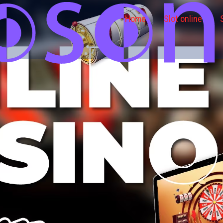
Home
Slot online