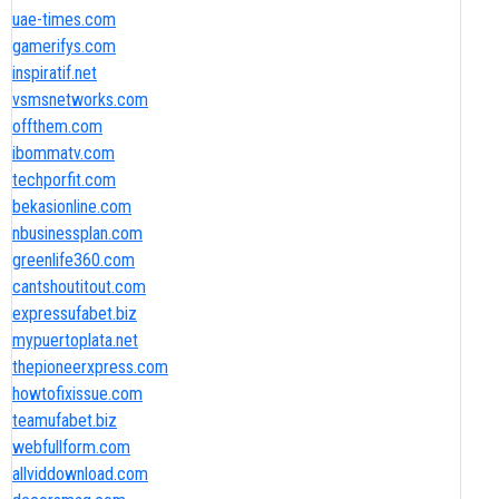
uae-times.com
gamerifys.com
inspiratif.net
vsmsnetworks.com
offthem.com
ibommatv.com
techporfit.com
bekasionline.com
nbusinessplan.com
greenlife360.com
cantshoutitout.com
expressufabet.biz
mypuertoplata.net
thepioneerxpress.com
howtofixissue.com
teamufabet.biz
webfullform.com
allviddownload.com