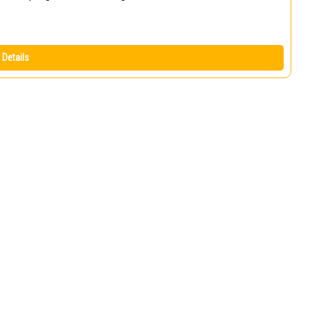
 Details