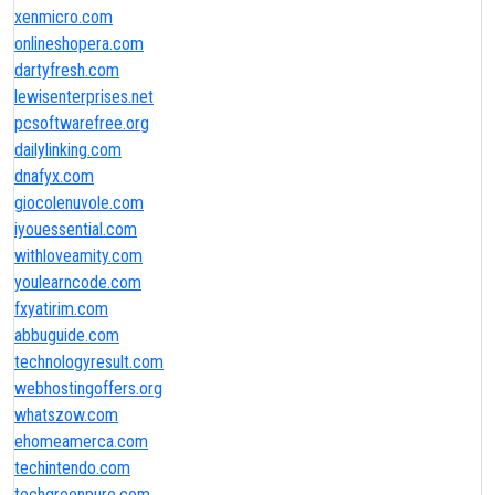
xenmicro.com
onlineshopera.com
dartyfresh.com
lewisenterprises.net
pcsoftwarefree.org
dailylinking.com
dnafyx.com
giocolenuvole.com
iyouessential.com
withloveamity.com
youlearncode.com
fxyatirim.com
abbuguide.com
technologyresult.com
webhostingoffers.org
whatszow.com
ehomeamerca.com
techintendo.com
techgreenpure.com