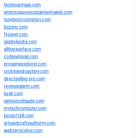
technoarmaan.com
empresasposicionamientoweb.com
tonybestcosmetics.com
buzznc.com
fxjoiner.com
skinbykindra.com
alltherageface.com
codenational.com
progameexplorer.com
rockislandroastery.com
directselling-pro.com
revenuealarm.com
lurab.com
ignitioncoilguide.com
mytechcomputer.com
bioslot168.com
artsandcraftsauthority.com
webservicelive.com