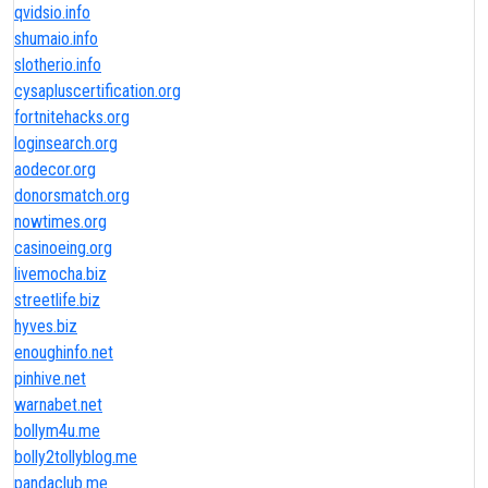
qvidsio.info
shumaio.info
slotherio.info
cysapluscertification.org
fortnitehacks.org
loginsearch.org
aodecor.org
donorsmatch.org
nowtimes.org
casinoeing.org
livemocha.biz
streetlife.biz
hyves.biz
enoughinfo.net
pinhive.net
warnabet.net
bollym4u.me
bolly2tollyblog.me
pandaclub.me