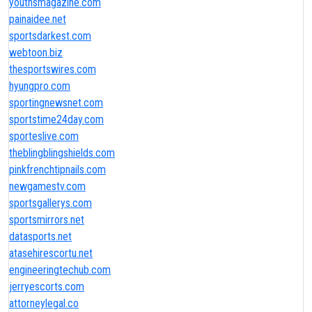
youthsmagazine.com
painaidee.net
sportsdarkest.com
webtoon.biz
thesportswires.com
hyungpro.com
sportingnewsnet.com
sportstime24day.com
sporteslive.com
theblingblingshields.com
pinkfrenchtipnails.com
newgamestv.com
sportsgallerys.com
sportsmirrors.net
datasports.net
atasehirescortu.net
engineeringtechub.com
jerryescorts.com
attorneylegal.co