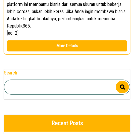
platform ini membantu bisnis dari semua ukuran untuk bekerja
lebih cerdas, bukan lebih keras. Jika Anda ingin membawa bisnis
Anda ke tingkat berikutnya, pertimbangkan untuk mencoba
Republik365.
[ad_2]
More Details
Search
Recent Posts