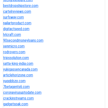
bestdropshipstore.com
cartelreviews.com
surfsway.com
nailartproduct.com
digitactseed.com
lvlcraft.com
90secondmoneyloans.com
xenmicro.com
rodrovers.com
tripssolution.com
satta-king-india.com
yukigassencanada.com
articlehorizone.com
yuqqbbzp.com
7betagents6.com
coronavirusuptodate.com
crackinstreams.com
gadgetspak.com