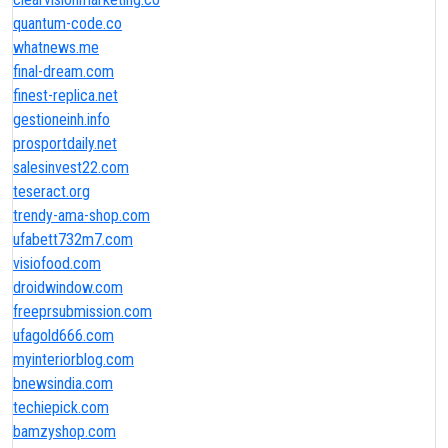
quantum-code.co
whatnews.me
final-dream.com
finest-replica.net
gestioneinh.info
prosportdaily.net
salesinvest22.com
teseract.org
trendy-ama-shop.com
ufabett732m7.com
visiofood.com
droidwindow.com
freeprsubmission.com
ufagold666.com
myinteriorblog.com
bnewsindia.com
techiepick.com
bamzyshop.com