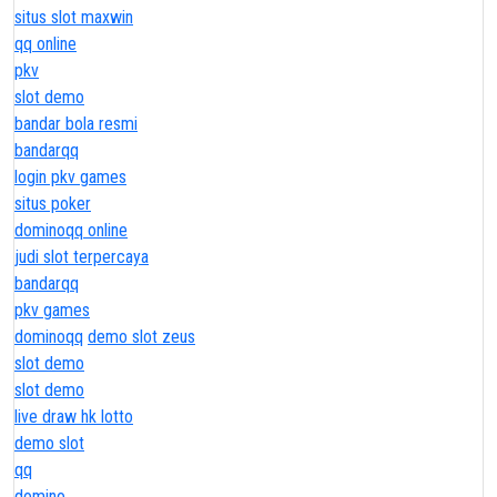
situs slot maxwin
qq online
pkv
slot demo
bandar bola resmi
bandarqq
login pkv games
situs poker
dominoqq online
judi slot terpercaya
bandarqq
pkv games
dominoqq
demo slot zeus
slot demo
slot demo
live draw hk lotto
demo slot
qq
domino