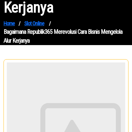
Kerjanya
Home
/
Slot Online
/
Bagaimana Republik365 Merevolusi Cara Bisnis Mengelola
Alur Kerjanya