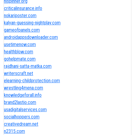
hispinner.org
criticalinsurance.info
nokariposter.com
kalyan-guessing-nightplay.com
gameofpanels.com
androidappsdownloader.com
usetimenow.com
healthblow.com
gohelpmate.com
rajdhani-satta-matka.com
writerscraft.net
elearning-childprotection.com
wrestling4mena.com
knowledgeforall.info
brand2lastio.com
usadigitalservices.com
socialhoppers.com
creativedream.net
n2315.com