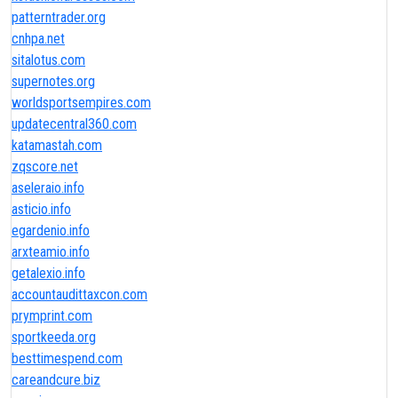
patterntrader.org
cnhpa.net
sitalotus.com
supernotes.org
worldsportsempires.com
updatecentral360.com
katamastah.com
zqscore.net
aseleraio.info
asticio.info
egardenio.info
arxteamio.info
getalexio.info
accountaudittaxcon.com
prymprint.com
sportkeeda.org
besttimespend.com
careandcure.biz