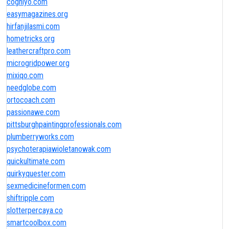
cogniyo.com
easymagazines.org
hirfanjilasmi.com
hometricks.org
leathercraftpro.com
microgridpower.org
mixiqo.com
needglobe.com
ortocoach.com
passionawe.com
pittsburghpaintingprofessionals.com
plumberryworks.com
psychoterapiawioletanowak.com
quickultimate.com
quirkyquester.com
sexmedicineformen.com
shiftripple.com
slotterpercaya.co
smartcoolbox.com