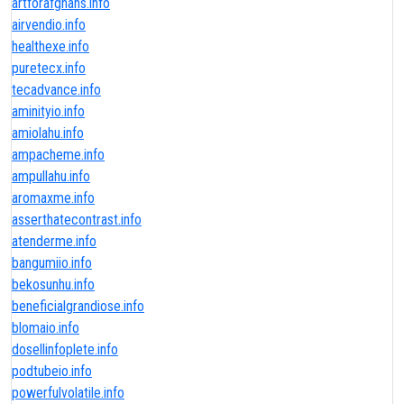
artforafghans.info
airvendio.info
healthexe.info
puretecx.info
tecadvance.info
aminityio.info
amiolahu.info
ampacheme.info
ampullahu.info
aromaxme.info
asserthatecontrast.info
atenderme.info
bangumiio.info
bekosunhu.info
beneficialgrandiose.info
blomaio.info
dosellinfoplete.info
podtubeio.info
powerfulvolatile.info