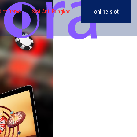
online slot
Slot Demo
Slot Anti Rungkad