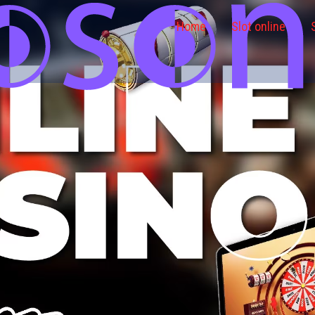
Home
Slot online