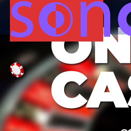
Skip
to
content
Dapatkan pengalaman bermain bebas risiko
dengan slot anti rungkat PG Soft malam ini.
Pilih slot gacor ber-RTP tinggi untuk
kemenangan optimal.