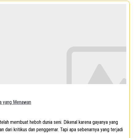
Search
eka yang Menawan
telah membuat heboh dunia seni. Dikenal karena gayanya yang
ian dari kritikus dan penggemar. Tapi apa sebenarnya yang terjadi