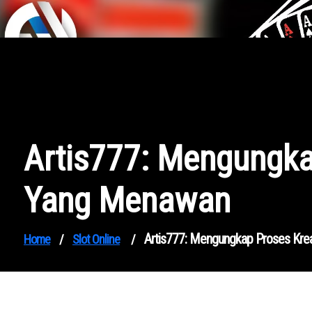
Artis777: Mengungkap
Yang Menawan
Artis777: Mengungkap Proses Krea
Home
/
Slot Online
/