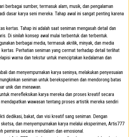
dari berbagai sumber, termasuk alam, musik, dan pengalaman
i dasar karya seni mereka. Tahap awal ini sangat penting karena
tas kertas. Tahap ini adalah saat seniman mengasah detail dan
s. Di sinilah konsep awal mulai terbentuk dan terbentuk.
gunakan berbagai media, termasuk akrilik, minyak, dan media
kertas. Perhatian seniman yang cermat terhadap detail terlihat
elapisi warna dan tekstur untuk menciptakan kedalaman dan
mbali dan menyempurnakan karya seninya, melakukan penyesuaian
emungkinkan seniman untuk bereksperimen dan mendorong batas
nar unik dan menawan.
u untuk merefleksikan karya mereka dan proses kreatif secara
k mendapatkan wawasan tentang proses artistik mereka sendiri
i dedikasi, bakat, dan visi kreatif sang seniman. Dengan
i sketsa, dan menyempurnakan karya melalui eksperimen, Artis777
eh pemirsa secara mendalam dan emosional.