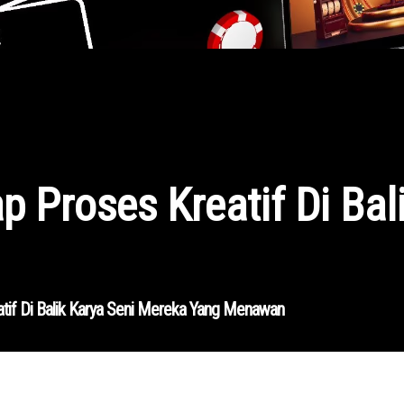
 Proses Kreatif Di Bal
tif Di Balik Karya Seni Mereka Yang Menawan