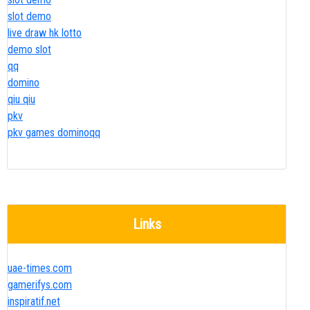
slot demo
live draw hk lotto
demo slot
qq
domino
qiu qiu
pkv
pkv games dominoqq
Links
uae-times.com
gamerifys.com
inspiratif.net