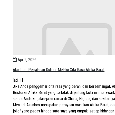
Apr 2, 2026
Akunbos: Perjalanan Kuliner Melalui Cita Rasa Afrika Barat
[ad_1]
Jika Anda penggemar cita rasa yang berani dan bersemangat, Ak
Restoran Afrika Barat yang terletak di jantung kota ini menaw
selera Anda ke jalan-jalan ramai di Ghana, Nigeria, dan sekitarnya
Menu di Akunbos merupakan perayaan masakan Afrika Barat, denga
jollof yang pedas hingga sate suya yang empuk, setiap hidanga