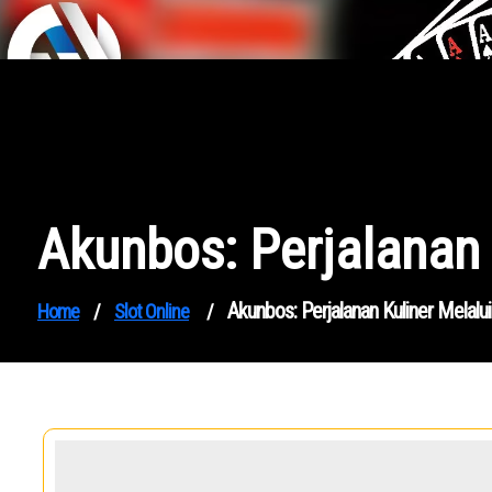
Akunbos: Perjalanan K
Akunbos: Perjalanan Kuliner Melalui
Home
/
Slot Online
/