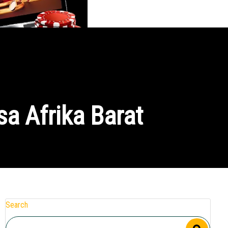
sa Afrika Barat
Search