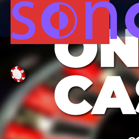
Skip
to
content
Dapatkan pengalaman bermain bebas risiko
dengan slot anti rungkat PG Soft malam ini.
Pilih slot gacor ber-RTP tinggi untuk
kemenangan optimal.