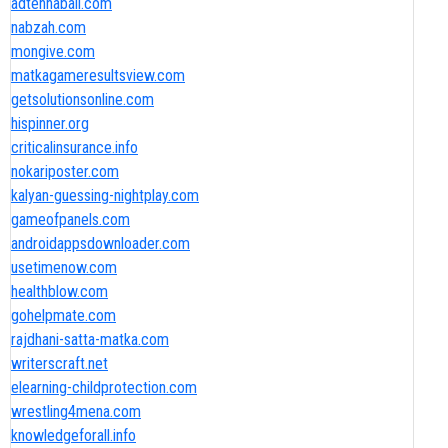
adtennaball.com
nabzah.com
mongive.com
matkagameresultsview.com
getsolutionsonline.com
hispinner.org
criticalinsurance.info
nokariposter.com
kalyan-guessing-nightplay.com
gameofpanels.com
androidappsdownloader.com
usetimenow.com
healthblow.com
gohelpmate.com
rajdhani-satta-matka.com
writerscraft.net
elearning-childprotection.com
wrestling4mena.com
knowledgeforall.info