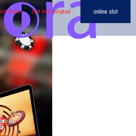
online slot
Slot Demo
Slot Anti Rungkad