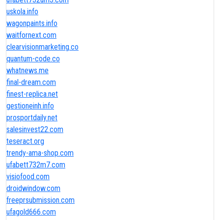
uskola.info
wagonpaints.info
waitfornext.com
clearvisionmarketing.co
quantum-code.co
whatnews.me
final-dream.com
finest-replica.net
gestioneinh.info
prosportdaily.net
salesinvest22.com
teseract.org
trendy-ama-shop.com
ufabett732m7.com
visiofood.com
droidwindow.com
freeprsubmission.com
ufagold666.com