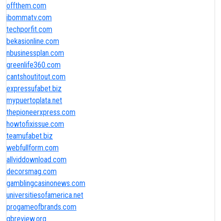
offthem.com
ibommatv.com
techporfit.com
bekasionline.com
nbusinessplan.com
greenlife360.com
cantshoutitout.com
expressufabet.biz
mypuertoplata.net
thepioneerxpress.com
howtofixissue.com
teamufabet.biz
webfullform.com
allviddownload.com
decorsmag.com
gamblingcasinonews.com
universitiesofamerica.net
progameofbrands.com
qbreview.org