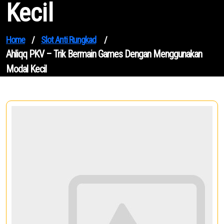
Kecil
Home
/
Slot Anti Rungkad
/
Ahliqq PKV – Trik Bermain Games Dengan Menggunakan
Modal Kecil