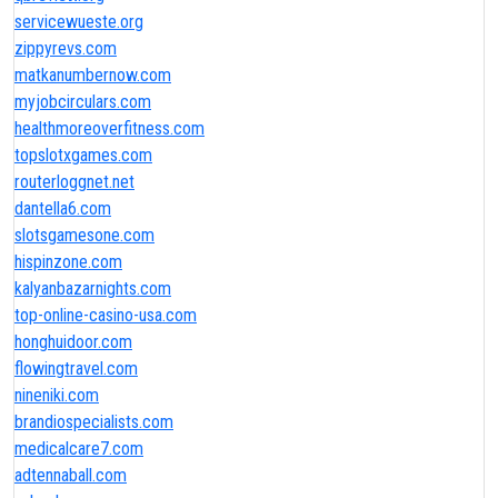
servicewueste.org
zippyrevs.com
matkanumbernow.com
myjobcirculars.com
healthmoreoverfitness.com
topslotxgames.com
routerloggnet.net
dantella6.com
slotsgamesone.com
hispinzone.com
kalyanbazarnights.com
top-online-casino-usa.com
honghuidoor.com
flowingtravel.com
nineniki.com
brandiospecialists.com
medicalcare7.com
adtennaball.com