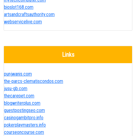
bioslot168.com
artsandcraftsauthority.com
webservicelive.com
Links
punjwanis.com
the-parcs-clematiscondos.com
jusu-gb.com
thecarepet.com
blogwriterplus.com
guestpostingseo.com
casinogambitpro.info
pokerplaymasters.info
courseoncourse.com