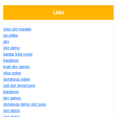
Links
situs slot maxwin
qq online
pkv
slot demo
bandar bola resmi
bandarqq
login pkv games
situs poker
dominoqq online
judi slot terpercaya
bandarqq
pkv games
dominoqq
demo slot zeus
slot demo
slot demo