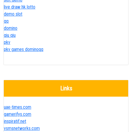
live draw hk lotto
demo slot
qq
domino
qiu qiu
pkv
pkv games dominoqq
Links
uae-times.com
gamerifys.com
inspiratif.net
vsmsnetworks.com