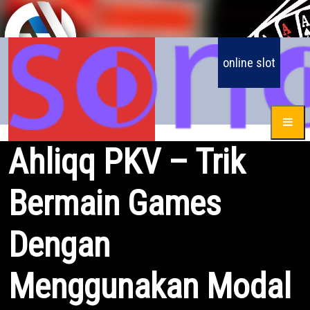
online slot
Ahliqq PKV – Trik
Dapatkan pengalaman bermain
bebas risiko dengan slot anti
rungkat PG Soft malam ini.
Bermain Games
Pilih slot gacor ber-RTP tinggi
untuk kemenangan optimal.
Dengan
Menggunakan Modal