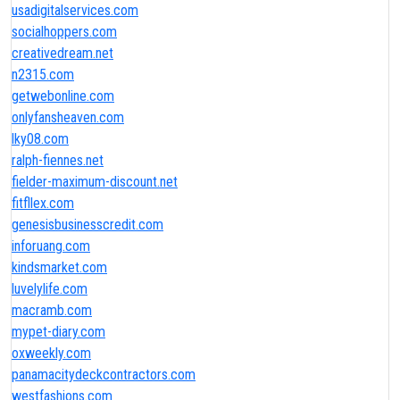
usadigitalservices.com
socialhoppers.com
creativedream.net
n2315.com
getwebonline.com
onlyfansheaven.com
lky08.com
ralph-fiennes.net
fielder-maximum-discount.net
fitfllex.com
genesisbusinesscredit.com
inforuang.com
kindsmarket.com
luvelylife.com
macramb.com
mypet-diary.com
oxweekly.com
panamacitydeckcontractors.com
westfashions.com