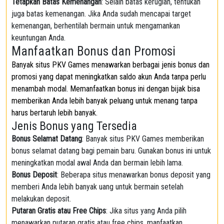
Tetapkan Batas Kemenangan
: Selain batas kerugian, tentukan
juga batas kemenangan. Jika Anda sudah mencapai target
kemenangan, berhentilah bermain untuk mengamankan
keuntungan Anda.
Manfaatkan Bonus dan Promosi
Banyak situs PKV Games menawarkan berbagai jenis bonus dan
promosi yang dapat meningkatkan saldo akun Anda tanpa perlu
menambah modal. Memanfaatkan bonus ini dengan bijak bisa
memberikan Anda lebih banyak peluang untuk menang tanpa
harus bertaruh lebih banyak.
Jenis Bonus yang Tersedia
Bonus Selamat Datang
: Banyak situs PKV Games memberikan
bonus selamat datang bagi pemain baru. Gunakan bonus ini untuk
meningkatkan modal awal Anda dan bermain lebih lama.
Bonus Deposit
: Beberapa situs menawarkan bonus deposit yang
memberi Anda lebih banyak uang untuk bermain setelah
melakukan deposit.
Putaran Gratis atau Free Chips
: Jika situs yang Anda pilih
menawarkan putaran gratis atau free chips, manfaatkan