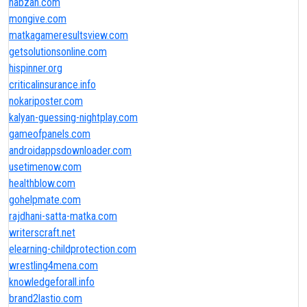
nabzah.com
mongive.com
matkagameresultsview.com
getsolutionsonline.com
hispinner.org
criticalinsurance.info
nokariposter.com
kalyan-guessing-nightplay.com
gameofpanels.com
androidappsdownloader.com
usetimenow.com
healthblow.com
gohelpmate.com
rajdhani-satta-matka.com
writerscraft.net
elearning-childprotection.com
wrestling4mena.com
knowledgeforall.info
brand2lastio.com