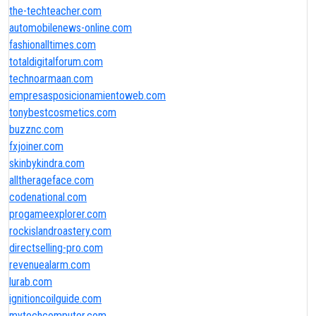
the-techteacher.com
automobilenews-online.com
fashionalltimes.com
totaldigitalforum.com
technoarmaan.com
empresasposicionamientoweb.com
tonybestcosmetics.com
buzznc.com
fxjoiner.com
skinbykindra.com
alltherageface.com
codenational.com
progameexplorer.com
rockislandroastery.com
directselling-pro.com
revenuealarm.com
lurab.com
ignitioncoilguide.com
mytechcomputer.com